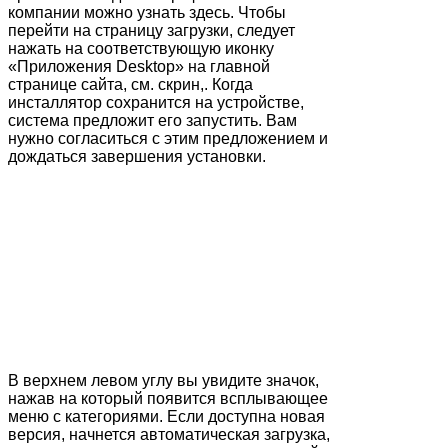
компании можно узнать здесь. Чтобы
перейти на страницу загрузки, следует
нажать на соответствующую иконку
«Приложения Desktop» на главной
странице сайта, см. скрин,. Когда
инсталлятор сохранится на устройстве,
система предложит его запустить. Вам
нужно согласиться с этим предложением и
дождаться завершения установки.
В верхнем левом углу вы увидите значок,
нажав на который появится всплывающее
меню с категориями. Если доступна новая
версия, начнется автоматическая загрузка,