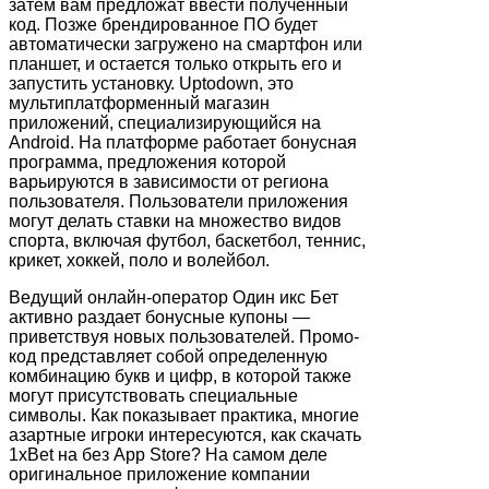
затем вам предложат ввести полученный
код. Позже брендированное ПО будет
автоматически загружено на смартфон или
планшет, и остается только открыть его и
запустить установку. Uptodown, это
мультиплатформенный магазин
приложений, специализирующийся на
Android. На платформе работает бонусная
программа, предложения которой
варьируются в зависимости от региона
пользователя. Пользователи приложения
могут делать ставки на множество видов
спорта, включая футбол, баскетбол, теннис,
крикет, хоккей, поло и волейбол.
Ведущий онлайн-оператор Один икс Бет
активно раздает бонусные купоны —
приветствуя новых пользователей. Промо-
код представляет собой определенную
комбинацию букв и цифр, в которой также
могут присутствовать специальные
символы. Как показывает практика, многие
азартные игроки интересуются, как скачать
1xBet на без App Store? На самом деле
оригинальное приложение компании