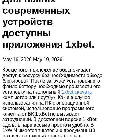
современных
устройств
доступны
приложения 1xbet.
May 16, 2026
May 19, 2026
Кроме того, приложение обеспечивает
доступ к ресурсу без необходимости обхода
блокировок. После загрузки установочного
файла беттору необходимо произвести его
установку на настольный
1xbet скачать
компьютер или ноутбук. Как и в случае
использования на ПК с операционной
системой, использование программного
клиента от БК 1 xBet не вызывает
затруднений. В десктопной версии 1 xBet
сделать пари весьма просто и удобно.
В
1xWIN имеется тщательно продуманный
раздел спортивных ставок (где все