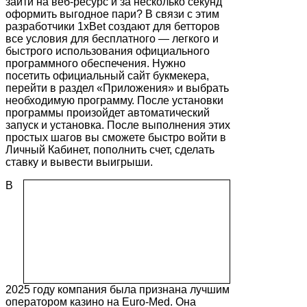
зайти на веб-ресурс и за несколько секунд
оформить выгодное пари? В связи с этим
разработчики 1xBet создают для бетторов
все условия для бесплатного — легкого и
быстрого использования официального
программного обеспечения. Нужно
посетить официальный сайт букмекера,
перейти в раздел «Приложения» и выбрать
необходимую программу. После установки
программы произойдет автоматический
запуск и установка. После выполнения этих
простых шагов вы сможете быстро войти в
Личный Кабинет, пополнить счет, сделать
ставку и вывести выигрыши.
В
2025 году компания была признана лучшим
оператором казино на Euro-Med. Она