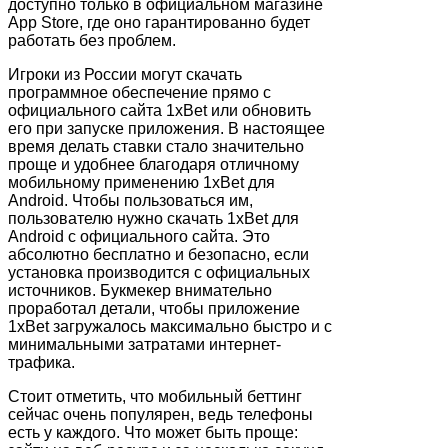
доступно только в официальном магазине
App Store, где оно гарантированно будет
работать без проблем.
Игроки из России могут скачать
программное обеспечение прямо с
официального сайта 1xBet или обновить
его при запуске приложения. В настоящее
время делать ставки стало значительно
проще и удобнее благодаря отличному
мобильному применению 1xBet для
Android. Чтобы пользоваться им,
пользователю нужно скачать 1xBet для
Android с официального сайта. Это
абсолютно бесплатно и безопасно, если
установка производится с официальных
источников. Букмекер внимательно
проработал детали, чтобы приложение
1xBet загружалось максимально быстро и с
минимальными затратами интернет-
трафика.
Стоит отметить, что мобильный беттинг
сейчас очень популярен, ведь телефоны
есть у каждого. Что может быть проще: