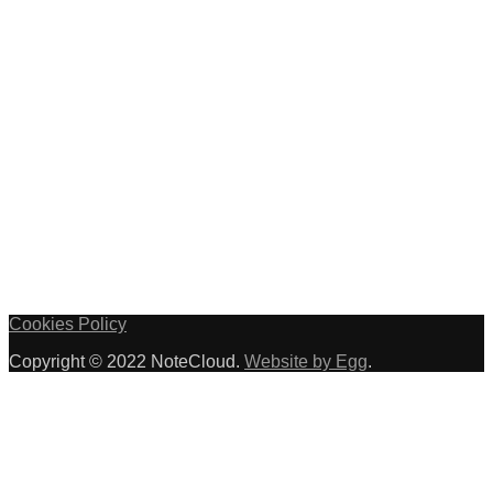
Cookies Policy
Copyright © 2022 NoteCloud.
Website by Egg
.