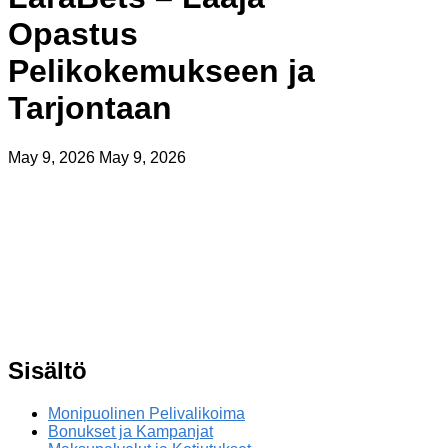
Opastus
Pelikokemukseen ja
Tarjontaan
May 9, 2026
May 9, 2026
Sisältö
Monipuolinen Pelivalikoima
Bonukset ja Kampanjat