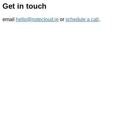
Get in touch
email
hello@notecloud.ie
or
schedule a call
.