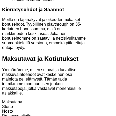
Kierrätysehdot ja Säännöt
Meillä on läpinäkyvät ja oikeudenmukaiset
bonusehdot. Tyypillinen playthrough on 35-
kertainen bonussumma, mikä on
markkinoiden keskitasoa. Jokainen
bonusehtomme on saatavilla nettisivuiltamme
suomenkielellä versiona, emmekä piilotettuja
ehtoja löydy.
Maksutavat ja Kotiutukset
Ymmärrämme, miten sujuvat ja turvalliset
maksuvaihtoehdot ovat keskeinen osa
mainiota pelielämystä. Tämän takia
toimitamme monipuolisen joukon
maksutapoja, jotka vastaavat monenlaisille
asiakkaille.
Maksutapa
Storto
Nosto
Prosessointiaika