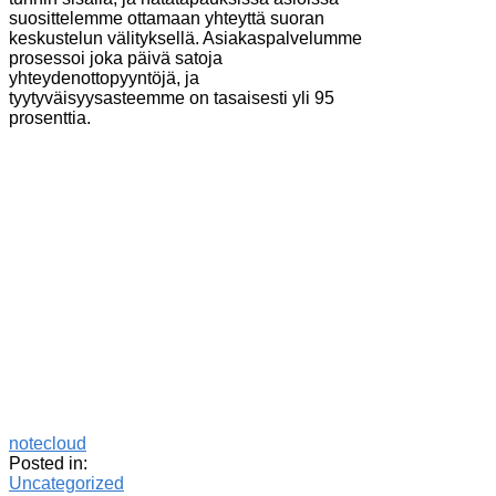
suosittelemme ottamaan yhteyttä suoran
keskustelun välityksellä. Asiakaspalvelumme
prosessoi joka päivä satoja
yhteydenottopyyntöjä, ja
tyytyväisyysasteemme on tasaisesti yli 95
prosenttia.
notecloud
Posted in:
Uncategorized