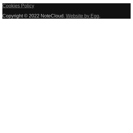
Cookies Policy
Copyright © 2022 NoteCloud.
Website by Egg
.