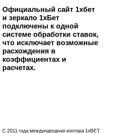
Официальный сайт 1хбет
и зеркало 1хБет
подключены к одной
системе обработки ставок,
что исключает возможные
расхождения в
коэффициентах и
расчетах.
С 2011 года международная контора 1xBET