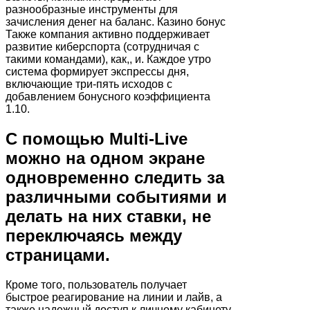
разнообразные инструменты для
зачисления денег на баланс. Казино бонус
Также компания активно поддерживает
развитие киберспорта (сотрудничая с
такими командами), как,, и. Каждое утро
система формирует экспрессы дня,
включающие три-пять исходов с
добавлением бонусного коэффициента
1.10.
С помощью Multi-Live
можно на одном экране
одновременно следить за
различными событиями и
делать на них ставки, не
переключаясь между
страницами.
Кроме того, пользователь получает
быстрое реагирование на линии и лайв, а
также надежный доступ к личному кабинету.