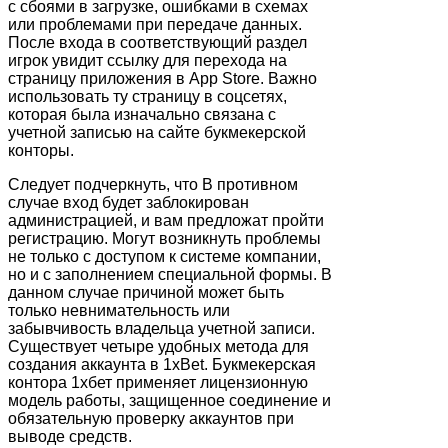
с сбоями в загрузке, ошибками в схемах
или проблемами при передаче данных.
После входа в соответствующий раздел
игрок увидит ссылку для перехода на
страницу приложения в App Store. Важно
использовать ту страницу в соцсетях,
которая была изначально связана с
учетной записью на сайте букмекерской
конторы.
Следует подчеркнуть, что В противном
случае вход будет заблокирован
администрацией, и вам предложат пройти
регистрацию. Могут возникнуть проблемы
не только с доступом к системе компании,
но и с заполнением специальной формы. В
данном случае причиной может быть
только невнимательность или
забывчивость владельца учетной записи.
Существует четыре удобных метода для
создания аккаунта в 1xBet. Букмекерская
контора 1хбет применяет лицензионную
модель работы, защищенное соединение и
обязательную проверку аккаунтов при
выводе средств.