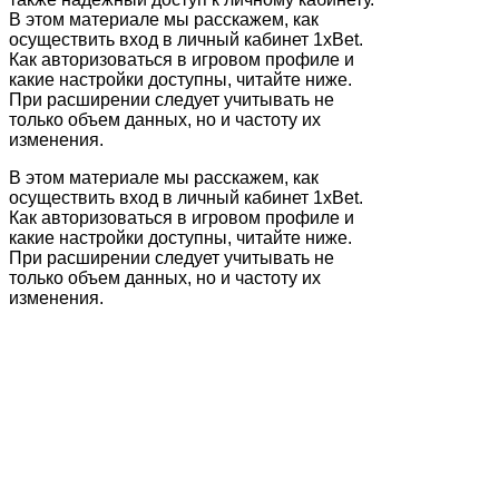
В этом материале мы расскажем, как
осуществить вход в личный кабинет 1xBet.
Как авторизоваться в игровом профиле и
какие настройки доступны, читайте ниже.
При расширении следует учитывать не
только объем данных, но и частоту их
изменения.
В этом материале мы расскажем, как
осуществить вход в личный кабинет 1xBet.
Как авторизоваться в игровом профиле и
какие настройки доступны, читайте ниже.
При расширении следует учитывать не
только объем данных, но и частоту их
изменения.