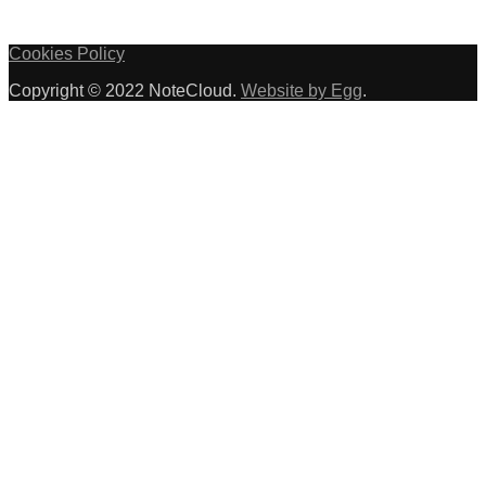
Cookies Policy
Copyright © 2022 NoteCloud.
Website by Egg
.