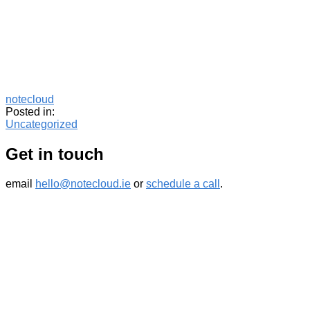
notecloud
Posted in:
Uncategorized
Get in touch
email
hello@notecloud.ie
or
schedule a call
.