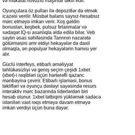
və mükafat hovuzlu maşınlar təklif edir.
Oyunçulara öz pulları ilə depozitlər də etmək
icazəsi verilir. Müsbət balans saysız-hesabsız
mərc etməyə imkan verir. Xoş gəldin
bonusları, keşbek, pulsuz fırlanmalar və
sədaqət IQ-sı asanlıqla əldə edilə bilər. Veb
saytın əsas səhifəsində Tanrının nəzarətə
götürməsini əmr etdiyi hekayələr də daxil
olmaqla, ən populyar hekayələrin hamısı yer
alır.
Güclü interfeys, etibarlı əməliyyat
təhlükəsizliyi və geniş seçim çeşidi 1xbet
(xbet)-i rəqibləri üçün hərtərəfli qazanc
mənbəyinə çevirir. Etibarlı işləməsi, bonus
təklifləri və oyunçu dəstəyi sayəsində resurs
interaktiv mərc bazarında liderlərdən biri
hesab olunur. 1xbet tətbiqini yükləmək sadəcə
istənilən vaxt rəqs etməyə davam etməyə
imkan verdiyi üçün buna dəyər.