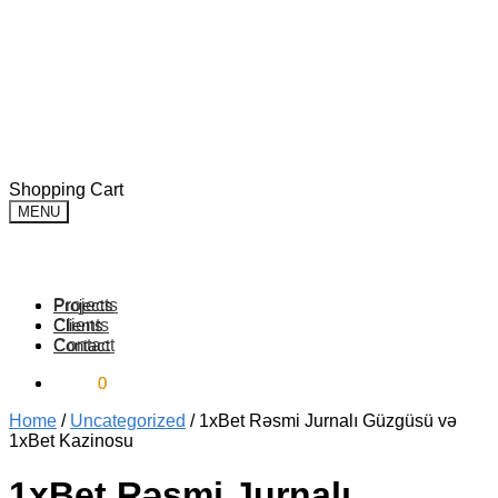
Skip
Skip
Shopping Cart
to
to
MENU
navigation
content
Projects
Projects
Clients
Clients
Contact
Contact
$
$
0.00
0.00
0
0
Home
/
Uncategorized
/
1xBet Rəsmi Jurnalı Güzgüsü və
1xBet Kazinosu
1xBet Rəsmi Jurnalı