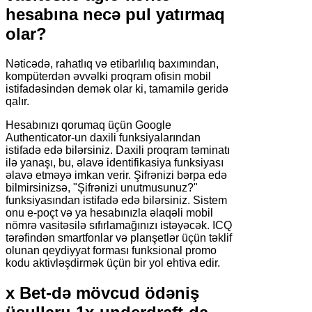
hesabına necə pul yatırmaq
olar?
Nəticədə, rahatlıq və etibarlılıq baxımından,
kompüterdən əvvəlki proqram ofisin mobil
istifadəsindən demək olar ki, tamamilə geridə
qalır.
Hesabınızı qorumaq üçün Google
Authenticator-un daxili funksiyalarından
istifadə edə bilərsiniz. Daxili proqram təminatı
ilə yanaşı, bu, əlavə identifikasiya funksiyası
əlavə etməyə imkan verir. Şifrənizi bərpa edə
bilmirsinizsə, "Şifrənizi unutmusunuz?"
funksiyasından istifadə edə bilərsiniz. Sistem
onu ​​e-poçt və ya hesabınızla əlaqəli mobil
nömrə vasitəsilə sıfırlamağınızı istəyəcək. ICQ
tərəfindən smartfonlar və planşetlər üçün təklif
olunan qeydiyyat forması funksional promo
kodu aktivləşdirmək üçün bir yol ehtiva edir.
x Bet-də mövcud ödəniş