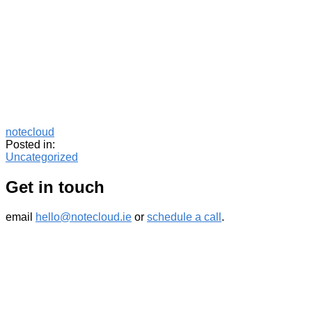
notecloud
Posted in:
Uncategorized
Get in touch
email
hello@notecloud.ie
or
schedule a call
.