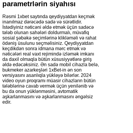
parametrlərin siyahısı
Rəsmi 1xbet saytında qeydiyyatdan keçmək
inanılmaz dərəcədə sadə və sürətlidir.
İstədiyiniz nəticəni əldə etmək üçün sadəcə
tələb olunan sahələri doldurmalı, müvafiq
sosial şəbəkə seçimlərinə klikləməli və rahat
ödəniş üsulunu seçməlisiniz. Qeydiyyatdan
keçdikdən sonra idmana mərc etmək və
nəticələri real vaxt rejimində izləmək imkanı
da daxil olmaqla bütün xüsusiyyətlərə giriş
əldə edəcəksiniz. Ən sadə mobil cihazla belə,
bukmeker azarkeşləri 1xBet-in ən son
versiyasını asanlıqla yükləyə bilərlər. 2024
video oyun proqramı müasir cihazların bütün
tələblərinə cavab vermək üçün yenilənib və
bu da onun yüklənməsini, avtomatik
aşkarlanmasını və aşkarlanmasını əngəlsiz
edir.