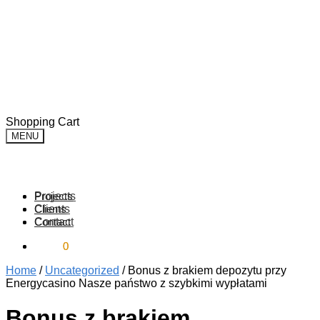
Skip
Skip
Shopping Cart
to
to
MENU
navigation
content
Projects
Projects
Clients
Clients
Contact
Contact
$
$
0.00
0.00
0
0
Home
/
Uncategorized
/
Bonus z brakiem depozytu przy
Energycasino Nasze państwo z szybkimi wypłatami
Bonus z brakiem