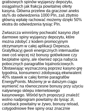
gratisowych spinów wyjąwszy depozytu,
osiągalnych jak frakcja powitalnej oferty
kasyna. Główna przelew da graczowi aneks
stu% do odwiedzenia 1000 Pln, zaś zbytnio
główną wpłatę rachować możemy dzięki 50%
ekstra do odwiedzenia tysiąc Pln.
Zwłaszcza winniśmy pochwalić kasyno zbyt
darmowe spiny wyjąwszy depozytu, które
można zdobyć z kodem promocyjnym
otrzymanym w całej aplikacji Depesza.
Gratyfikacyj gwoli energicznych internautów
owe coś więcej niż bonusy gotówkowe czy
bezpłatne spiny, ale również opcja nabycia
pobocznych paragrafów lojalnościowych.
Obstawiając wyznaczoną poprzez kasyno grę
tygodnia, konsumenci zdobywają ekwiwalent
40% stawek w całej formie paragrafów
EnergyPoints. Możemy je w dalszym ciągu
wymienić na równoczesne bonusy przy użyciu
natywnego sklepu internetowego
kasynowego. Wśród tych propozycji znaleźć
wolno nadprogram powitalny do tysiąc zł,
cashback powitalny w żywo, bonusy reload,
cotygodniowe free spiny oraz znacznie