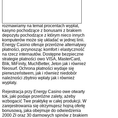
rozmawiamy na temat procentach wypłat,
kasyno pochodzące z bonusami z brakiem
depozytu pochodzące z którym nieco innych
komputerów może się układać w jednej linii.
Energy Casino oferuje przeróżne alternatywy
płatności, przynosząc komfort i elastyczność
na rzecz internautów. Dostępne bezpieczne
strategie płatności owo VISA, MasterCard,
Blik, MiFinity, MuchBetter, Jeton jak i również
Neosurf. Ochrona płatności wydaje się
pierwszeństwem, jak i również niedobór
należności zbytnio wpłaty jak i również
wypłaty.
Rejestracja przy Energy Casino owe otwarty
tok, jaki podaje przeróżne zalety, ażeby
wzbogacić Twe praktykę w całej produkcji. W
zarejestrowania się otrzymujesz hojną ofertę
bonusową, jaka obejmuje do odwiedzenia
2000 Zł oraz 30 darmowych spinów z brakiem