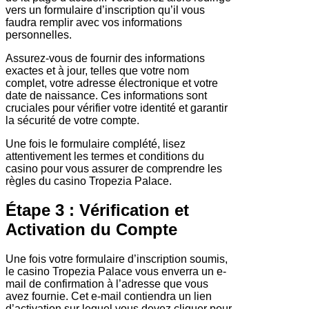
vers un formulaire d’inscription qu’il vous
faudra remplir avec vos informations
personnelles.
Assurez-vous de fournir des informations
exactes et à jour, telles que votre nom
complet, votre adresse électronique et votre
date de naissance. Ces informations sont
cruciales pour vérifier votre identité et garantir
la sécurité de votre compte.
Une fois le formulaire complété, lisez
attentivement les termes et conditions du
casino pour vous assurer de comprendre les
règles du casino Tropezia Palace.
Étape 3 : Vérification et
Activation du Compte
Une fois votre formulaire d’inscription soumis,
le casino Tropezia Palace vous enverra un e-
mail de confirmation à l’adresse que vous
avez fournie. Cet e-mail contiendra un lien
d’activation sur lequel vous devez cliquer pour