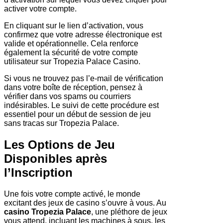
activer votre compte.
En cliquant sur le lien d’activation, vous
confirmez que votre adresse électronique est
valide et opérationnelle. Cela renforce
également la sécurité de votre compte
utilisateur sur Tropezia Palace Casino.
Si vous ne trouvez pas l’e-mail de vérification
dans votre boîte de réception, pensez à
vérifier dans vos spams ou courriers
indésirables. Le suivi de cette procédure est
essentiel pour un début de session de jeu
sans tracas sur Tropezia Palace.
Les Options de Jeu
Disponibles après
l’Inscription
Une fois votre compte activé, le monde
excitant des jeux de casino s’ouvre à vous. Au
casino Tropezia Palace
, une pléthore de jeux
vous attend, incluant les machines à sous, les