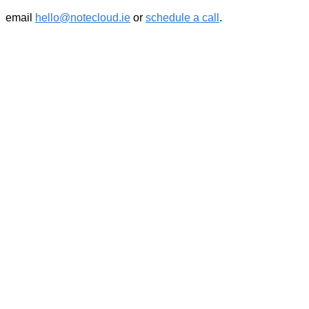
email
hello@notecloud.ie
or
schedule a call
.