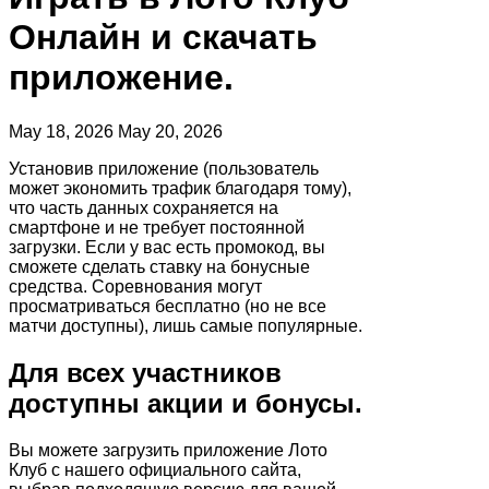
Онлайн и скачать
приложение.
May 18, 2026
May 20, 2026
Установив приложение (пользователь
может экономить трафик благодаря тому),
что часть данных сохраняется на
смартфоне и не требует постоянной
загрузки. Если у вас есть промокод, вы
сможете сделать ставку на бонусные
средства.
Соревнования могут
просматриваться бесплатно (но не все
матчи доступны), лишь самые популярные.
Для всех участников
доступны акции и бонусы.
Вы можете загрузить приложение Лото
Клуб с нашего официального сайта,