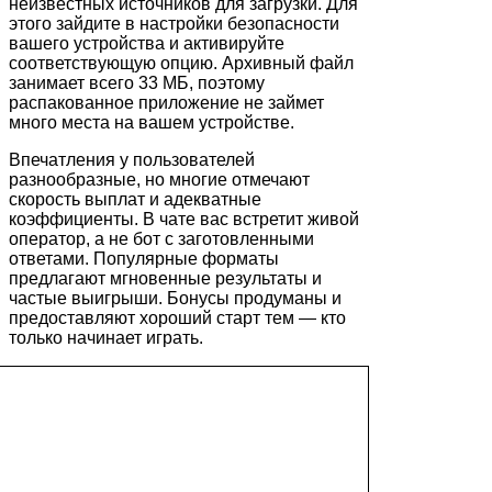
неизвестных источников для загрузки. Для
этого зайдите в настройки безопасности
вашего устройства и активируйте
соответствующую опцию. Архивный файл
занимает всего 33 МБ, поэтому
распакованное приложение не займет
много места на вашем устройстве.
Впечатления у пользователей
разнообразные, но многие отмечают
скорость выплат и адекватные
коэффициенты. В чате вас встретит живой
оператор, а не бот с заготовленными
ответами. Популярные форматы
предлагают мгновенные результаты и
частые выигрыши. Бонусы продуманы и
предоставляют хороший старт тем — кто
только начинает играть.