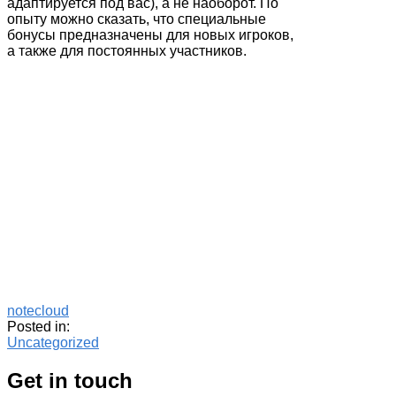
адаптируется под вас), а не наоборот. По
опыту можно сказать, что специальные
бонусы предназначены для новых игроков,
а также для постоянных участников.
notecloud
Posted in:
Uncategorized
Get in touch