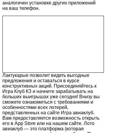
аналогичен установке других приложений
на ваш телефон.
Лактукарые позволит видеть выгодные
предложения и оставаться в курсе
конструктивных акций. Присоединяйтесь к
Игра Клуб КЗ и начните зарабатывать на
больших выигрышах уже сегодня! Внизу вы
сможете ознакомиться с требованиями и
особенностями всех лотерей,
представленных на сайте Игра авиаклуб.
Вам предоставляется возможность открыть
его в App Store или на нашем сайте. Лото
авиаклуб — это платформа (которая