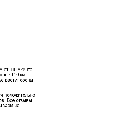
км от Шымкента
олее 110 км.
е растут сосны,
ся положительно
ов. Все отзывы
бываемые