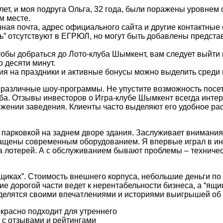
 лет, и моя подруга Ольга, 32 года, были поражены уровнем 
м месте.
нная почта, адрес официального сайта и другие контактны
ь” отсутствуют в ЕГРЮЛ, но могут быть добавлены предста
тобы добраться до Лото-клуба Шымкент, вам следует выйти 
 десяти минут.
 на праздники и активные бонусы можно выделить среди 
т различные шоу-программы. Не упустите возможность посет
уба. Отзывы инвесторов о Игра-клубе Шымкент всегда инте
оложении заведения. Клиенты часто выделяют его удобное р
арковкой на заднем дворе здания. Заслуживает внимания т
нащены современным оборудованием. Я впервые играл в и
ра лотерей. А с обслуживанием бывают проблемы – техниче
ящиках”. Стоимость внешнего корпуса, небольшие деньги по
 дорогой части ведет к нерентабельности бизнеса, а “ящи
делятся своими впечатлениями и историями выигрышей об 
екрасно подходит для утреннего
 с отзывами и рейтингами