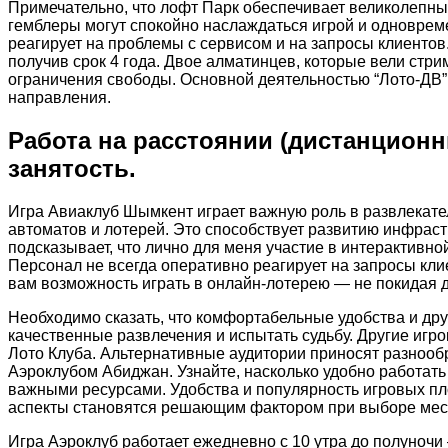
Примечательно, что лофт Парк обеспечивает великолепные
гемблеры могут спокойно наслаждаться игрой и одноврем
реагирует на проблемы с сервисом и на запросы клиентов
получив срок 4 года. Двое алматинцев, которые вели стри
ограничения свободы. Основной деятельностью “Лото-ДВ”
направления.
Работа на расстоянии (дистанционн
занятость.
Игра Авиаклуб Шымкент играет важную роль в развлекат
автоматов и лотерей. Это способствует развитию инфрас
подсказывает, что лично для меня участие в интерактивно
Персонал не всегда оперативно реагирует на запросы кл
вам возможность играть в онлайн-лотерею — не покидая 
Необходимо сказать, что комфортабельные удобства и д
качественные развлечения и испытать судьбу. Другие иг
Лото Клуба. Альтернативные аудитории приносят разнооб
Аэроклубом Абиджан. Узнайте, насколько удобно работать 
важными ресурсами. Удобства и популярность игровых пл
аспекты становятся решающим фактором при выборе мест
Игра Аэроклуб работает ежедневно с 10 утра до полуночи