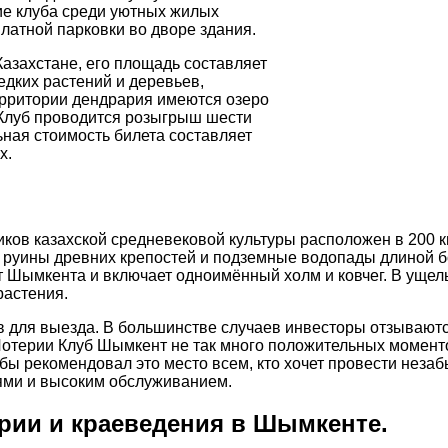
ие клуба среди уютных жилых
латной парковки во дворе здания.
азахстане, его площадь составляет
едких растений и деревьев,
территории дендрария имеются озеро
 Клуб проводится розыгрыш шести
ная стоимость билета составляет
х.
иков казахской средневековой культуры расположен в 200 
я руины древних крепостей и подземные водопады длиной б
т Шымкента и включает одноимённый холм и ковчег. В ущель
растения.
 для выезда. В большинстве случаев инвесторы отзывают
 Лотерии Клуб Шымкент не так много положительных момент
ы рекомендовал это место всем, кто хочет провести неза
ями и высоким обслуживанием.
рии и краеведения в Шымкенте.