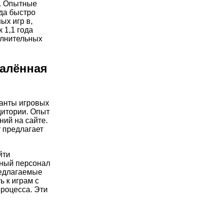
в. Опытные
да быстро
ых игр в,
 1,1 года
олнительных
далённая
ианты игровых
дитории. Опыт
ний на сайте.
 предлагает
йти
ьный персонал
едлагаемые
ь к играм с
процесса. Эти