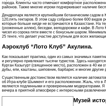
города. Клиенты часто отмечают комфортное расположен
районов. Также многие игроки подчеркивают наличие бесп
Дендропарк является крупнейшим ботаническим садом в К
120,пять гектаров. В этом саду собрано более 600 видов р
которые больше нигде не встречаются в Казахстане. На 
(ухоженные аллеи), беседки, велодорожки и кафе. В Лото
чисел из сорока пяти вместе с бонусным шаром. Минималь
25 тенге, что делает участие доступным для всех желающи
Аэроклуб “Лото Клуб” Акулина.
Как показывает практика, один из самых значимых памятн
и регулярно привлекает тысячи туристов. Здесь находятс
Курган Казыгурт (священное место), расположен в 40 км о
дубы, ели, каштаны, шиповник, барбарис и многие другие 
Существенным достоинством является наличие автоматов
об Игра-клубе Шымкент и его расположении. Жаль, что в
являются подлинными и проверенными модераторами. Я б
вечера в приятной атмосфере с интересными развлечени
Музей исто