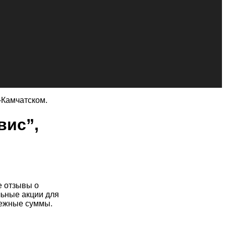
-Камчатском.
вис”,
е отзывы о
льные акции для
нежные суммы.