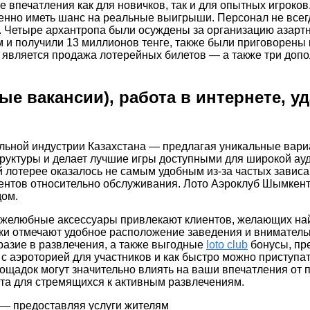
 впечатления как для новичков, так и для опытных игроко
енно иметь шанс на реальные выигрыши. Персонал не всег
. Четыре архантропа были осуждены за организацию азартн
м и получили 13 миллионов тенге, также были приговорены к
 является продажа лотерейных билетов — а также три доп
ые вакансии), работа в интернете, у
ельной индустрии Казахстана — предлагая уникальные вар
труктуры и делает лучшие игры доступными для широкой ау
й лотерее оказалось не самым удобным из-за частых зависа
иентов относительно обслуживания. Лото Аэроклуб Шымкент
дом.
ружелюбные аксессуары привлекают клиентов, желающих на
роки отмечают удобное расположение заведения и внимател
разие в развлечения, а также выгодные
loto club
бонусы, пр
с аэроторией для участников и как быстро можно приступат
ощадок могут значительно влиять на ваши впечатления от 
а для стремящихся к активным развлечениям.
 — предоставляя услуги жителям