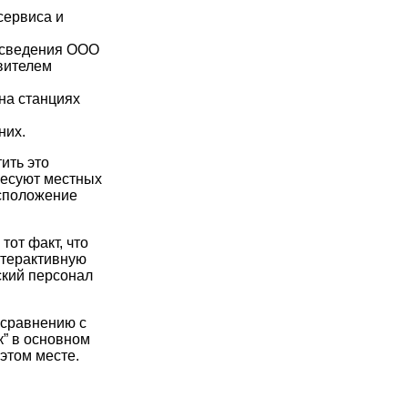
сервиса и
е сведения ООО
вителем
на станциях
них.
ить это
ресуют местных
асположение
от факт, что
нтерактивную
ский персонал
 сравнению с
к” в основном
этом месте.