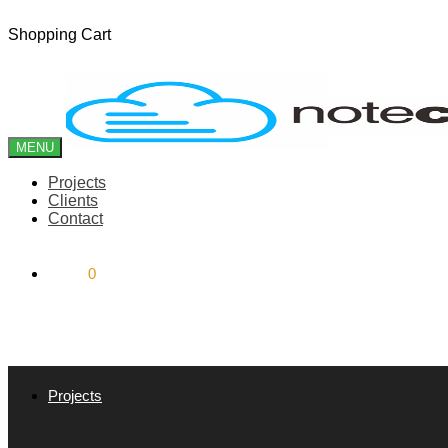
Skip
Skip
Shopping Cart
to
to
navigation
content
MENU
Projects
Clients
Contact
$
0.00
0
Projects