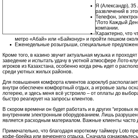
Я (Александр), 35
развлечений в это
Телефон, электро
“Лото Каждый Ден
компании.
Характерно, что ч
метро «Абай» или «Байконур» и пройти пешком около
Еженедельные розыгрыши, специальные предложения
Кроме того, в казино звучит актуальная музыка и проходя
заведение и испытать удачу в уютной атмосфере Лото-кл
игроков из Казахстана, особенно когда речь идет о расп
среди уютных жилых районов.
Для повышения комфорта клиентов аэроклуб располагает п
внутри обеспечен комфортный отдых, а игровые залы ос
лотерею, и здесь меня всё устроило – от оплаты до выбо
быстро реагирует на запросы клиентов.
В скором времени он будет работать и в других “игровых 
внутренним электронным оборудованием. Лишь разрушение
является расходным материалом. Важные клиенты часто 
Примечательно, что благодаря короткому таймеру Loto пр
кофе-брейка или вечернего отдыха. Сначала ознакомьтесь