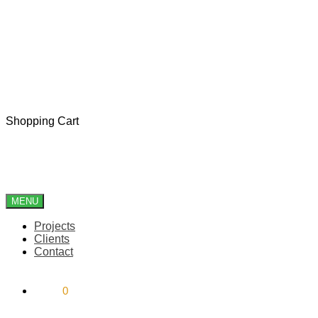
Skip
Skip
Shopping Cart
to
to
navigation
content
MENU
Projects
Clients
Contact
$
0.00
0