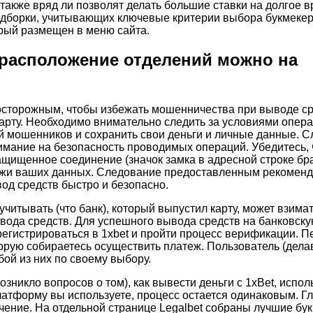
также вряд ли позволят делать большие ставки на долгое 
подборки, учитывающих ключевые критерии выбора букмекер
рый размещен в меню сайта.
расположение отделений можно на
сторожным, чтобы избежать мошенничества при выводе сре
арту. Необходимо внимательно следить за условиями опера
й мошенников и сохранить свои деньги и личные данные. С
мание на безопасность проводимых операций. Убедитесь, ч
ащищенное соединение (значок замка в адресной строке бра
ажи ваших данных. Следование предоставленным рекомен
од средств быстро и безопасно.
учитывать (что банк), который выпустил карту, может взима
ода средств. Для успешного вывода средств на банковску
регистрироваться в 1xbet и пройти процесс верификации. 
торую собираетесь осуществить платеж. Пользователь (дел
ой из них по своему выбору.
озникло вопросов о том), как вывести деньги с 1xBet, испо
латформу вы используете, процесс остается одинаковым. Гл
ение. На отдельной странице Legalbet собраны лучшие бу