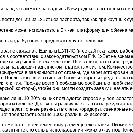
ый раздел нажмите на надпись New рядом с логотипом в ве
ывести деньги из 1xBet без паспорта, так как при крупных с
стник может использовать БК как платформу для обмена м
я вывода букмекер предложит другое решение.
ора не связана с Единым ЦУПИС (и ее сайт), а также рабо
ся в соответствии с законодательством РФ. 1xBet не взима
оде выигрышей своих клиентов. Все заявки на вывод сред
росы на вывод» над списком платежных систем. Количество
рьируется в зависимости от страны, где зарегистрирован иг
 После этого все активные бонусы сгорят, и средства на о
ля снятия. Прежде всего (необходимо сообщить о проблеме
рской конторы), чтобы они могли создать заявку и начать 
ако лишь 10-20% из них пользуются спросом у пользовател
орой и больше. Доступны различные ставки на результативн
о существуют точные разницы в счете, коридоры, сценарные 
Bet предлагает больше 1000 различных исходов.
ожет помешать своевременному размещению ставки. Низкие 
ккаунтинге), то есть в использовании чужих аккаунтов. Кли