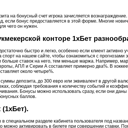
зита на бонусный счет игрока зачисляется вознаграждение.
д, если бонус предоставляется в этой форме.
Многие нович
ля чего он нужен.
букмекерской конторе 1хБет разнообр
достаточно быстро и легко, особенно если клиент активно у
спорт на нашем сайте, чтобы ознакомиться с прогнозами э
 больше ставок на него, тем меньше маржа. Например, ма
ропы, АПЛ и Серии А составляет примерно два%. В хоккее
составляет около четыре%.
суммы депозита, до 300 евро или эквивалент в другой вал
авках, соблюдая требования к количеству событий и коэффи
чивания. Бонусы можно использовать сразу, если они даны
бонусных баллов.
 (1хБет).
 в специальном разделе кабинета пользователя под назва
го можно активировать в билете при совершении ставки. Пом