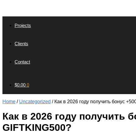
Projects
Clients
Contact
$
0.00
0
Home
/
Uncategorized
/
Как в 2026 году получить бонус +
Как в 2026 году получить 
GIFTKING500?