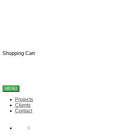
Skip
Skip
Shopping Cart
to
to
navigation
content
MENU
Projects
Clients
Contact
$
0.00
0