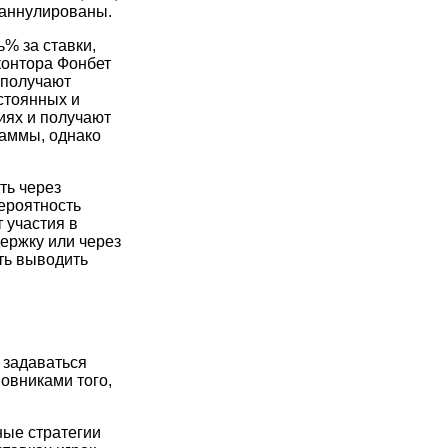
 аннулированы.
% за ставки,
контора Фонбет
 получают
стоянных и
иях и получают
раммы, однако
ть через
вероятность
 участия в
ержку или через
сть выводить
 задаваться
овниками того,
ные стратегии