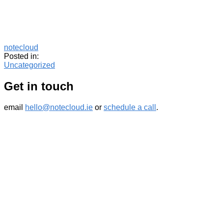
notecloud
Posted in:
Uncategorized
Get in touch
email
hello@notecloud.ie
or
schedule a call
.