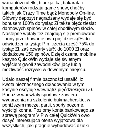
wariantów ruletki, blackjacka, bakarata i
komputerów rodzaju game show, choćby
takich jak Crazy Time bądź Monopoly On-line.
Główny depozyt nagradzany wydaje się być
bonusem 100% do tysiąc Zł także pięćdziesiąt
darmowych spinów w całej chodliwym slocie.
Następne wpłaty też znajdują się premiowane
– inny przechowanie owo pięćdziesiąt% do
odwiedzenia tysiąc Pln, trzecia część 75% do
tysiąc Zł, zaś czwarty stu% do 1000 Zł oraz
dodatkowe 150 spinów. Dzięki czemu mobilne
kasyno QuickWin wydaje się świetnym
wyjściem gwoli zawodników, jacy lubią
możliwość rozrywki w dowolnym miejscu.
Udało naszej firmie baczności ustalić, iż
kwota nieznacznego doładowania w tym
kasynie oscyluje wewnątrz pięćdziesięciu Zł.
Podaż w warsztaty sportowe zawiera
wydarzenia na szkolenie bukmacherskie, w
poniższym mecze, partii, sporty pozorne,
wyścigi konne. Poziomy konta bankowego za
sprawą program VIP w całej QuickWin owo
dosyć interesująca oferta wyjątkowa dla
wszystkich, jaki pragnie wybudować dzięki