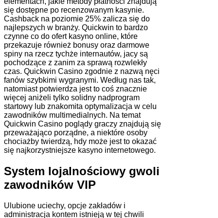
elementach, jakie metody płatności znajdują
się dostępne po recenzowanym kasynie.
Cashback na poziomie 25% zalicza się do
najlepszych w branży. Quickwin to bardzo
czynne co do ofert kasyno online, które
przekazuje również bonusy oraz darmowe
spiny na rzecz tychże internautów, jacy są
pochodzące z zanim za sprawą rozwlekły
czas. Quickwin Casino zgodnie z nazwą nęci
fanów szybkimi wygranymi. Według nas tak,
natomiast potwierdza jest to coś znacznie
więcej aniżeli tylko solidny nadprogram
startowy lub znakomita optymalizacja w celu
zawodników multimedialnych. Na temat
Quickwin Casino poglądy graczy znajdują się
przeważająco porządne, a niektóre osoby
chociażby twierdzą, hdy może jest to okazać
się najkorzystniejsze kasyno internetowego.
System lojalnościowy gwoli
zawodników VIP
Ulubione uciechy, opcje zakładów i
administracja kontem istnieją w tej chwili