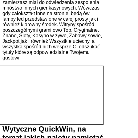
zamierzasz miał do odwiedzenia zespolenia
mnóstwo innych gier kasynowych. Wówczas
gdy całokształt inne na stronie, będą ów
lampy led przedstawione w całej prosty jak i
również klarowny środek. Witryny spośród
poszczególnymi grami owo Top, Oryginalne,
Znane, Sloty, Kasyno w żywo, Zabawy sowie,
Jackpot jak i również Wszystkie uciechy, a
wszystka spośród nich wesprze Ci odszukać
tytuły które są odpowiedzialne Twojemu
gustowi.
Wytyczne QuickWin, na
temat jakich należy pamiętać