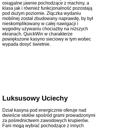
osiągalne jawnie pochodzące z machiny, a
klasa jak i również funkcjonalność pozostają
pod dużym poziomie. Złączka wydaniu
mobilnej został zbudowany naprawdę, by był
nieskomplikowany w całej nawigacji i
wygodny używaniu chociażby na niższych
ekranach. QuickWin w charakterze
powiększone kasyno sieciowy w tym wobec
wypada dosyć świetnie.
Luksusowy Uciechy
Dział kasyna pod energicznie oferuje nad
dwieście stołów spośród grami prowadzonymi
za pośrednictwem zawodowych krupierów.
Fani mogą wybrać pochodzące z innych