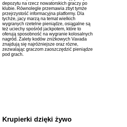
depozytu na rzecz nowatorskich graczy po
klubie. Równolegle przemawia zbyt tymże
przejrzystość informacyjna platformy. Dla
tychże, jacy marzą na temat wielkich
wygranych rzetelne pieniądze, osiągalne są
też uciechy spośród jackpotem, które to
oferują sposobność na wygranie kolosalnych
nagród. Zalety kodów zniżkowych Vavada
znajdują się najróżniejsze oraz rózne,
zezwalając graczom zaoszczędzić pieniądze
pod grach.
Krupierki dzięki żywo