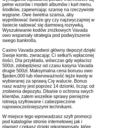
pełne wzorów i modeli albumów i kart menu.
środków, zapewniając szansę na rzeczywiste
wygrane. Owe świetna szansa, aby
wypróbować świeże gry czy najzwyczajniej w
świecie radować się darmową rozrywką.
Wyszukiwanie kodów zniżkowych Vavada
owo wspaniały strategia pod podwyższenie
swego bankrolla.
Casino Vavada podwoi główny depozyt dzięki
Swoje konto, zwracając Ci setka% wpłaconej
ilości. Dla przykładu, wówczas gdy wpłacisz
500zł, zdobędziesz od czasu kasyna Vavada
drugie 500zł. Maksymalna cena bonusu owo
$jeden,000 lub równoważność tejże kwoty w
wybieranej za sprawą Cię walucie. Bonus
nasz ważny jest poprzez 14 dzionki, licząc od
zrobienia depozytu. Dbanie o ochrona swych
klientów, zatem wszelkie sprawy pieniężne
istnieją szyfrowane i zabezpieczone
najnowocześniejszymi technikami.
W miejsce tego wprowadzasz szyfr promocji
pod katalogów stronie internetowej jak i
również czekasz dzięki rekompensaty, które