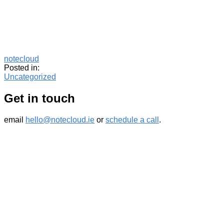
notecloud
Posted in:
Uncategorized
Get in touch
email
hello@notecloud.ie
or
schedule a call
.