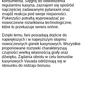
konsumenta. Sięgnij do odwiedzenia
regulaminu kasyna, zaznajom się spośród
najczęściej zadawanymi pytaniami oraz
znajdź reakcja pod swoje niejasności.
Pokerzyści potrafią wyprowadzać po
nowoczesne rozwikłania technologiczne,
które to przekazuje serwis online.
Dzięki temu, fani posiadają dojście do
największych i w najwyższym stopniu
nowoczesnych gierek kasynowych. Wszystkie
proponowane rozrywki charakteryzują
czujności wielką własnością grafy oraz
dźwięku. Żądania obrotu w celu bonusów
kasynowych Vavada odróżniają się w
stosunku do rodzaju bonusu.