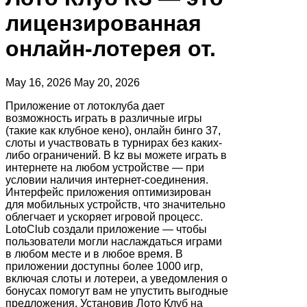
лицензированная
онлайн-лотерея от.
May 16, 2026
May 20, 2026
Приложение от лотоклуба дает
возможность играть в различные игры
(такие как клубное кено), онлайн бинго 37,
слоты и участвовать в турнирах без каких-
либо ограничений. В kz вы можете играть в
интернете на любом устройстве — при
условии наличия интернет-соединения.
Интерфейс приложения оптимизирован
для мобильных устройств, что значительно
облегчает и ускоряет игровой процесс.
LotoClub создали приложение — чтобы
пользователи могли наслаждаться играми
в любом месте и в любое время.
В
приложении доступны более 1000 игр,
включая слоты и лотереи, а уведомления о
бонусах помогут вам не упустить выгодные
предложения. Установив Лото Клуб на