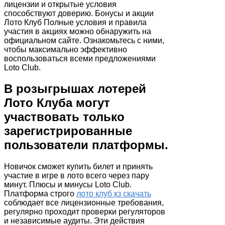
лицензии и открытые условия
способствуют доверию. Бонусы и акции
Лото Клуб Полные условия и правила
участия в акциях можно обнаружить на
официальном сайте. Ознакомьтесь с ними,
чтобы максимально эффективно
воспользоваться всеми предложениями
Loto Club.
В розыгрышах лотерей
Лото Клуба могут
участвовать только
зарегистрированные
пользователи платформы.
Новичок сможет купить билет и принять
участие в игре в лото всего через пару
минут. Плюсы и минусы Loto Club.
Платформа строго
лото клуб кз скачать
соблюдает все лицензионные требования,
регулярно проходит проверки регуляторов
и независимые аудиты. Эти действия