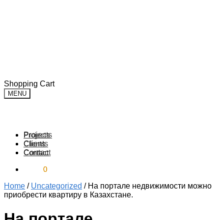
Skip
Skip
Shopping Cart
to
to
MENU
navigation
content
Projects
Projects
Clients
Clients
Contact
Contact
$
$
0.00
0.00
0
0
Home
/
Uncategorized
/
На портале недвижимости можно
приобрести квартиру в Казахстане.
На портале