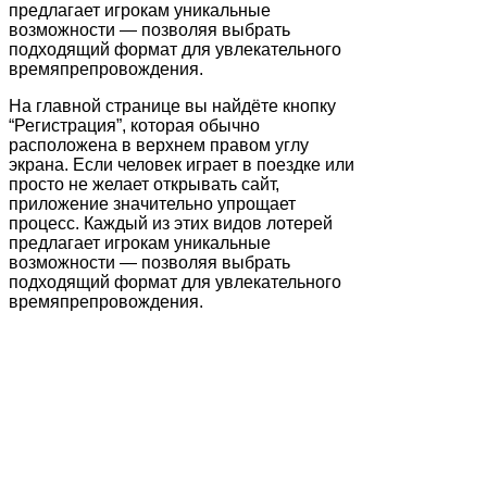
предлагает игрокам уникальные
возможности — позволяя выбрать
подходящий формат для увлекательного
времяпрепровождения.
На главной странице вы найдёте кнопку
“Регистрация”, которая обычно
расположена в верхнем правом углу
экрана. Если человек играет в поездке или
просто не желает открывать сайт,
приложение значительно упрощает
процесс. Каждый из этих видов лотерей
предлагает игрокам уникальные
возможности — позволяя выбрать
подходящий формат для увлекательного
времяпрепровождения.