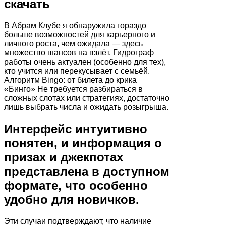
скачать
В Абрам Клубе я обнаружила гораздо
больше возможностей для карьерного и
личного роста, чем ожидала — здесь
множество шансов на взлёт. Гидрограф
работы очень актуален (особенно для тех),
кто учится или перекусывает с семьёй.
Алгоритм Bingo: от билета до крика
«Бинго» Не требуется разбираться в
сложных слотах или стратегиях, достаточно
лишь выбрать числа и ожидать розыгрыша.
Интерфейс интуитивно
понятен, и информация о
призах и джекпотах
представлена в доступном
формате, что особенно
удобно для новичков.
Эти случаи подтверждают, что наличие