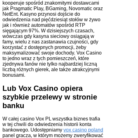
kooperuje spośród znakomitymi dostawcami
jak Pragmatic Play, BGaming, Novomatic oraz
NetEnt. Kasyno przynosi dojście do
odwiedzenia nad pięćdziesiąt stołów w żywo
jak i również automatów spośród RTP
sięgającym 97%. W dzisiejszych czasach,
wówczas gdy kasyna sieciowy osiągają w
famy, wielu z nas zastanawia czujności, gdy
korzystać z dostępnych promocji, żeby
maksymalizować swoje dochody. Vox Casino
to jedno wraz z tych pomieszczeń, które
zjednywa fanów nie tylko najbardziej liczną
liczbą różnych gierek, ale także atrakcyjnymi
bonusami.
Lub Vox Casino opiera
szybkie przelewy w stronie
banku
W całej casino Vox PL wszystka biznes trafia
w tej chwili do odwiedzenia historii konta
bankowego. Udostępniamy
vox casino poland
panel gracza, w którym możemy zweryfikować