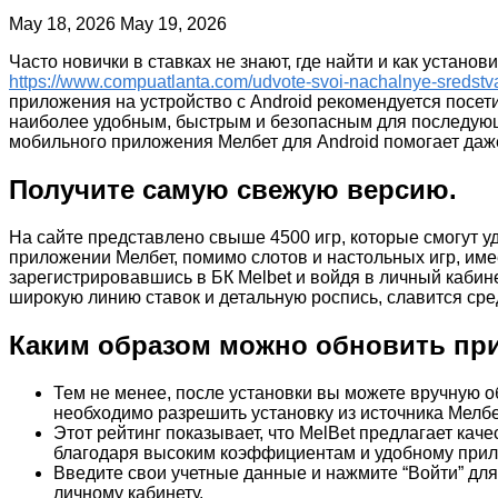
May 18, 2026
May 19, 2026
Часто новички в ставках не знают, где найти и как устан
https://www.compuatlanta.com/udvote-svoi-nachalnye-sredstv
приложения на устройство с Android рекомендуется посе
наиболее удобным, быстрым и безопасным для последую
мобильного приложения Мелбет для Android помогает даж
Получите самую свежую версию.
На сайте представлено свыше 4500 игр, которые смогут 
приложении Мелбет, помимо слотов и настольных игр, имее
зарегистрировавшись в БК Melbet и войдя в личный кабине
широкую линию ставок и детальную роспись, славится сре
Каким образом можно обновить при
Тем не менее, после установки вы можете вручную о
необходимо разрешить установку из источника Мелб
Этот рейтинг показывает, что MelBet предлагает каче
благодаря высоким коэффициентам и удобному при
Введите свои учетные данные и нажмите “Войти” для
личному кабинету.