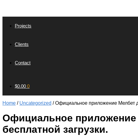
Projects
Clients
Contact
$
0.00
0
Home
/
Uncategorized
/
Официальное приложение Мелбет дл
Официальное приложение 
бесплатной загрузки.