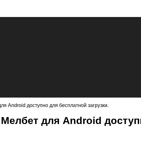
я Android доступно для бесплатной загрузки.
Мелбет для Android доступ