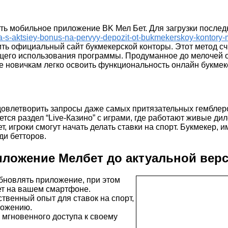
овить мобильное приложение BK Мел Бет. Для загрузки после
a-s-aktsiey-bonus-na-pervyy-depozit-ot-bukmekerskoy-kontory-
тить официальный сайт букмекерской конторы.
Этот метод сч
щего использования программы. Продуманное до мелочей
е новичкам легко освоить функциональность онлайн букмек
удовлетворить запросы даже самых притязательных гемблер
тся раздел “Live-Казино” с играми, где работают живые ди
т, игроки смогут начать делать ставки на спорт. Букмекер,
ди бетторов.
ложение Мелбет до актуальной вер
бновлять приложение, при этом
ет на вашем смартфоне.
ственный опыт для ставок на спорт,
ложению.
 мгновенного доступа к своему