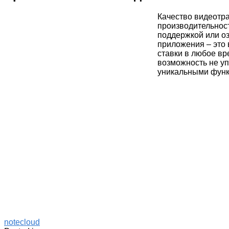
Качество видеотра
производительност
поддержкой или оз
приложения – это 
ставки в любое вре
возможность не уп
уникальными функ
notecloud