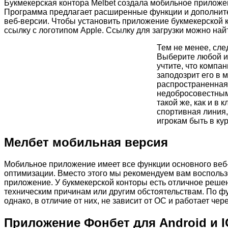
Букмекерская контора Melbet создала мобильное приложе
Программа предлагает расширенные функции и дополните
веб-версии. Чтобы установить приложение букмекерской к
ссылку с логотипом Apple. Ссылку для загрузки можно най
Тем не менее, сл
Выберите любой и
учтите, что компа
заподозрит его в 
распространенная 
недобросовестным
такой же, как и в
спортивная линия
игрокам быть в ку
Мелбет мобильная версия
Мобильное приложение имеет все функции основного веб-с
оптимизации. Вместо этого мы рекомендуем вам воспользо
приложение. У букмекерской конторы есть отличное решен
техническим причинам или другим обстоятельствам. По ф
однако, в отличие от них, не зависит от ОС и работает чер
Приложение Фонбет для Android и 