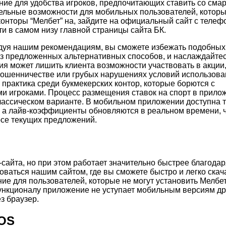
ние для удобства игроков, предпочитающих ставить со сма
льные возможности для мобильных пользователей, которы
онторы “Мелбет” на, зайдите на официальный сайт с телеф
ти в самом низу главной страницы сайта БК.
едуя нашим рекомендациям, вы сможете избежать подобных
з предложенных альтернативных способов, и наслаждайтес
ния может лишить клиента возможности участвовать в акции
мошенничестве или грубых нарушениях условий использова
практика среди букмекерских контор, которые борются с
и игроками. Процесс размещения ставок на спорт в прило
 классическом варианте. В мобильном приложении доступна 
, а лайв-коэффициенты обновляются в реальном времени, ч
рсе текущих предложений.
айта, но при этом работает значительно быстрее благодар
ваться нашим сайтом, где вы сможете быстро и легко скач
ие для пользователей, которые не могут установить Мелбе
ункционалу приложение не уступает мобильным версиям дру
ез браузер.
IOS