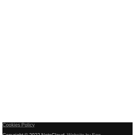
Cookies Policy