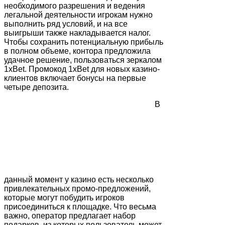
необходимого разрешения и ведения
легальной деятельности игрокам нужно
выполнить ряд условий, и на все
выигрыши также накладывается налог.
Чтобы сохранить потенциальную прибыль
в полном объеме, контора предложила
удачное решение, пользоваться зеркалом
1xBet. Промокод 1xBet для новых казино-
клиентов включает бонусы на первые
четыре депозита.
В
данный момент у казино есть несколько
привлекательных промо-предложений,
которые могут побудить игроков
присоединиться к площадке. Что весьма
важно, оператор предлагает набор
подарков, из которых пользователь может