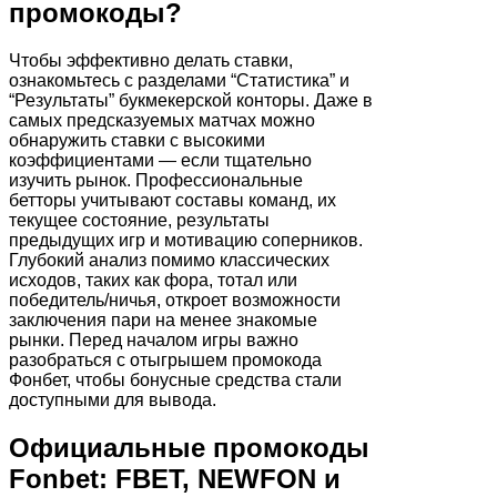
промокоды?
Чтобы эффективно делать ставки,
ознакомьтесь с разделами “Статистика” и
“Результаты” букмекерской конторы. Даже в
самых предсказуемых матчах можно
обнаружить ставки с высокими
коэффициентами — если тщательно
изучить рынок. Профессиональные
бетторы учитывают составы команд, их
текущее состояние, результаты
предыдущих игр и мотивацию соперников.
Глубокий анализ помимо классических
исходов, таких как фора, тотал или
победитель/ничья, откроет возможности
заключения пари на менее знакомые
рынки. Перед началом игры важно
разобраться с отыгрышем промокода
Фонбет, чтобы бонусные средства стали
доступными для вывода.
Официальные промокоды
Fonbet: FBET, NEWFON и