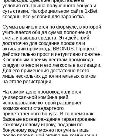
промокода. Здесь же представлены
условия отыгрыша полученного бонуса и
суть ставки. На официальном сайте 1xBet
созданы все условия для заработка.
Сумма вычисляется по формуле, в которой
учитывается общая сумма пополнения
счета и вывода средств. Эти действий
достаточно для создания профиля и
активации промокода BBONUS. Процесс
действительно прост и интуитивно понятен.
К основным преимуществам промокода
следует отнести и его легкость в активации.
Для его применения достаточно всего
лишь нескольких дополнительных кликов
на этапе регистрации.
На самом деле промокод является
универсальной комбинацией,
использование которой расширяет
возможности стандартного
приветственного бонуса. В то время как
базовые вознаграждения гарантированы
каждому новому игроку, подарки по
бонусному коду можно получить лишь
после правильной активации комбинации.