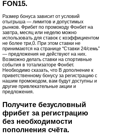
FON15.
Размер бонуса зависит от условий
отыгрыша — лимитов и допустимых
рынков. Фрибет по промокоду Фонбет на
завтра, месяц или неделю можно
использовать для ставок с коэффициентом
не более три,0. При этом ставки не
принимаются на странице “Ставки 24/семь”
— предложения не действуют на них.
Возможно делать ставки на спортивные
события в тотализаторе Фонбет.
Необходимо сказать, что В дополнение к
приветственному бонусу за регистрацию с
нашим промокодом, вам будут доступны и
другие привлекательные акции и
предложения.
Получите безусловный
фрибет за регистрацию
без необходимости
пополнения счёта.