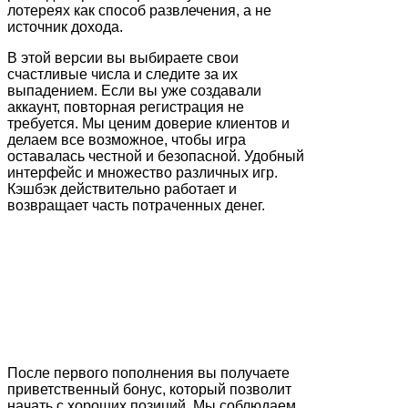
лотереях как способ развлечения, а не
источник дохода.
В этой версии вы выбираете свои
счастливые числа и следите за их
выпадением. Если вы уже создавали
аккаунт, повторная регистрация не
требуется. Мы ценим доверие клиентов и
делаем все возможное, чтобы игра
оставалась честной и безопасной. Удобный
интерфейс и множество различных игр.
Кэшбэк действительно работает и
возвращает часть потраченных денег.
После первого пополнения вы получаете
приветственный бонус, который позволит
начать с хороших позиций. Мы соблюдаем