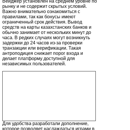
Вейджер установлен на среднем уровне по
рынку и не содержит скрытых условий.
Важно внимательно ознакомиться с
правилами, так как бонусы имеют
ограниченный срок действия. Вывод
средств на карты казахстанских банков и
обычно занимает от нескольких минут до
часа. В редких случаях могут возникнуть
задержки до 24 часов из-за проверки
транзакции или верификации. Такая
антроподицея снижает порог входа и
делает платформу доступной для
независимых пользователей.
Для удобства разработали дополнение,
которое позволяет наслаждаться играми в