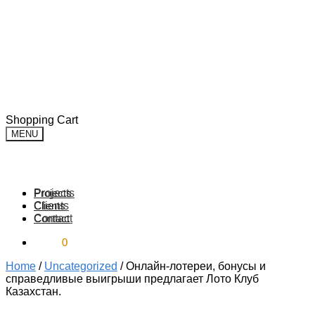
Skip
Skip
Shopping Cart
to
to
MENU
navigation
content
Projects
Projects
Clients
Clients
Contact
Contact
$
$
0.00
0.00
0
0
Home
/
Uncategorized
/
Онлайн-лотереи, бонусы и
справедливые выигрыши предлагает Лото Клуб
Казахстан.