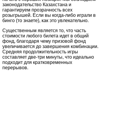
законодательство Казахстана и
гарантируем прозрачность всех
розыгрышей. Если вы когда-либо играли в
бинго (то знаете), как это увлекательно.
Существенным является то, что часть
стоимости любого билета идет в общий
фонд, благодаря чему призовой фонд
увеличивается до завершения комбинации.
Средняя продолжительность игры
составляет две-три минуты, что идеально
подходит для кратковременных
перерывов.