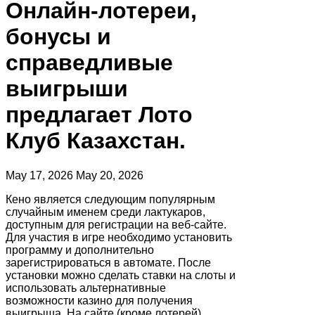
Онлайн-лотереи,
бонусы и
справедливые
выигрыши
предлагает Лото
Клуб Казахстан.
May 17, 2026
May 20, 2026
Кено является следующим популярным
случайным именем среди лактукаров,
доступным для регистрации на веб-сайте.
Для участия в игре необходимо установить
программу и дополнительно
зарегистрироваться в автомате. После
установки можно сделать ставки на слоты и
использовать альтернативные
возможности казино для получения
выигрыша. На сайте (кроме лотерей),