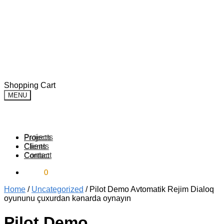
Skip
Skip
Shopping Cart
to
to
MENU
navigation
content
Projects
Projects
Clients
Clients
Contact
Contact
$
$
0.00
0.00
0
0
Home
/
Uncategorized
/
Pilot Demo Avtomatik Rejim Dialoq
oyununu çuxurdan kənarda oynayın
Pilot Demo