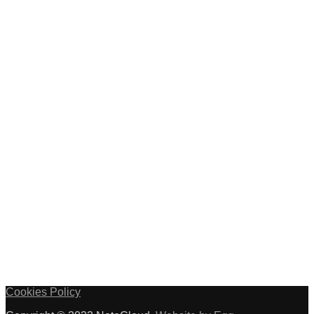
Cookies Policy