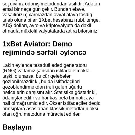
seçdiyiniz ödəniş metodundan asılıdır. Adətən
emal bir neçə gün çəkir. Bundan əlavə,
vəsaitinizi çıxarmazdan əvvəl əlavə təsdiq
tələb oluna bilər. 1Xbet hesabınızı rubl, tenge,
ABŞ dolları, avro və kriptovalyuta da daxil
olmaqla müxtəlif valyutalarda artıra bilərsiniz.
1xBet Aviator: Demo
rejimində sərfəli əyləncə
Lakin əyləncə təsadüfi ədəd generatoru
(RNG) və təmiz şansdan istifadə etməklə
təşkil olunarsa, bu cür qələbələr
gözlənilməzdir ki, bu da istifadəçiləri
qəzəbləndirməkdən irəli gələn uğurlu
nəticələrin qarşısını alır. Statistika göstərir ki,
ödənişlər edilir və hər kəs belə bir nəticəyə
nail olmağı ümid edir. Əksər istifadəçilər dəqiq
prinsiplərə əsaslanan klassik metodların əksi
olan oğru metoduna müraciət edirlər.
Başlayın