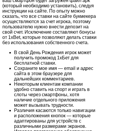
ваш смартфон будет загружен файл apk
(который необходимо установить), следуя
инструкции на сайте. По опыту можно
сказать, что все ставки на сайте букмекера
осуществляются за счет игрока, поэтому
пользователю нужно внести депозит на
свой счет. Исключение составляют бонусы
от 1xBet, которые позволяют делать ставки
без использования собственного счета.
В свой День Рождения игрок может
получить промокод 1хБет для
бесплатной ставки.
Сохраните мое имя — email и адрес
сайта в этом браузере для
дальнейших комментариев.
Некоторым клиентам компании
удобно ставить на спорт и играть в
слоты через смартфоны, хотя
наличие отдельного приложения
может вызывать трудности.
Различия касаются только навигации
и расположения кнопок — которые
адаптированы для устройств с
различными размерами экранов.