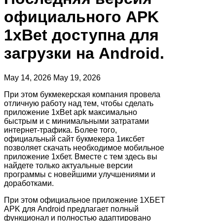
официального APK
1xBet доступна для
загрузки на Android.
May 14, 2026
May 19, 2026
При этом букмекерская компания провела
отличную работу над тем, чтобы сделать
приложение 1xBet apk максимально
быстрым и с минимальными затратами
интернет-трафика. Более того,
официальный сайт букмекера 1иксбет
позволяет скачать необходимое мобильное
приложение 1хбет.
Вместе с тем здесь вы
найдете только актуальные версии
программы с новейшими улучшениями и
доработками.
При этом официальное приложение 1ХБЕТ
APK для Android предлагает полный
функционал и полностью адаптировано