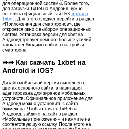
для операционной системы. Более того,
для загрузки 1xBet на Андроид нужно
посетить официальный сайт БК
зеркало
1xbet
. Для этого следует перейти в раздел
«Приложения для смартфонов», где
откроется окно с выбором операционных
систем. Установка версии для xbet на
Андроид требует немного больше усилий,
так как необходимо войти в настройки
смартфона.
➦➦ Как скачать 1xbet на
Android и iOS?
Дизайн мобильной версии выполнен в
цветах основного сайта, а навигация
адаптирована для экранов мобильных
устройств. Официальное приложение для
Андроид можно установить с сайта
букмекера. Чтобы скачать 1xBet на
Андроид, зайдите на сайт в раздел
«Мобильные приложения» и нажмите на
соответствующую ссылку. После этого на