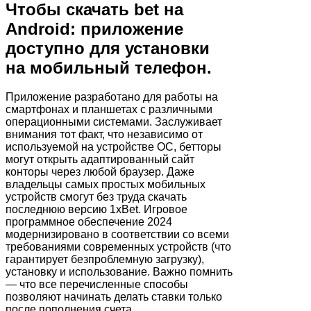
Чтобы скачать bet на
Android: приложение
доступно для установки
на мобильный телефон.
Приложение разработано для работы на
смартфонах и планшетах с различными
операционными системами. Заслуживает
внимания тот факт, что независимо от
используемой на устройстве ОС, бетторы
могут открыть адаптированный сайт
конторы через любой браузер. Даже
владельцы самых простых мобильных
устройств смогут без труда скачать
последнюю версию 1xBet. Игровое
программное обеспечение 2024
модернизировано в соответствии со всеми
требованиями современных устройств (что
гарантирует безпроблемную загрузку),
установку и использование. Важно помнить
— что все перечисленные способы
позволяют начинать делать ставки только
после пополнения счета.