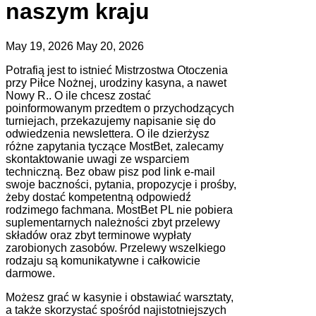
naszym kraju
May 19, 2026
May 20, 2026
Potrafią jest to istnieć Mistrzostwa Otoczenia
przy Piłce Nożnej, urodziny kasyna, a nawet
Nowy R.. O ile chcesz zostać
poinformowanym przedtem o przychodzących
turniejach, przekazujemy napisanie się do
odwiedzenia newslettera. O ile dzierżysz
różne zapytania tyczące MostBet, zalecamy
skontaktowanie uwagi ze wsparciem
techniczną. Bez obaw pisz pod link e-mail
swoje baczności, pytania, propozycje i prośby,
żeby dostać kompetentną odpowiedź
rodzimego fachmana.
MostBet PL nie pobiera
suplementarnych należności zbyt przelewy
składów oraz zbyt terminowe wypłaty
zarobionych zasobów. Przelewy wszelkiego
rodzaju są komunikatywne i całkowicie
darmowe.
Możesz grać w kasynie i obstawiać warsztaty,
a także skorzystać spośród najistotniejszych