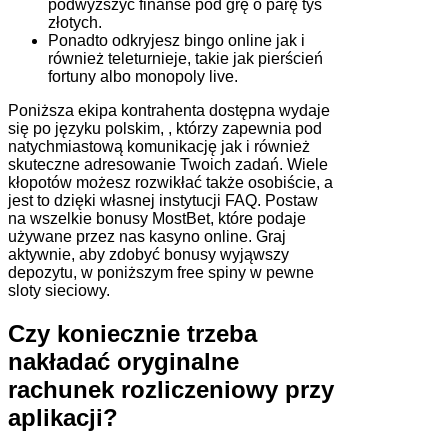
podwyższyć finanse pod grę o parę tyś
złotych.
Ponadto odkryjesz bingo online jak i
również teleturnieje, takie jak pierścień
fortuny albo monopoly live.
Poniższa ekipa kontrahenta dostępna wydaje
się po języku polskim, , którzy zapewnia pod
natychmiastową komunikację jak i również
skuteczne adresowanie Twoich zadań. Wiele
kłopotów możesz rozwikłać także osobiście, a
jest to dzięki własnej instytucji FAQ. Postaw
na wszelkie bonusy MostBet, które podaje
używane przez nas kasyno online. Graj
aktywnie, aby zdobyć bonusy wyjąwszy
depozytu, w poniższym free spiny w pewne
sloty sieciowy.
Czy koniecznie trzeba
nakładać oryginalne
rachunek rozliczeniowy przy
aplikacji?