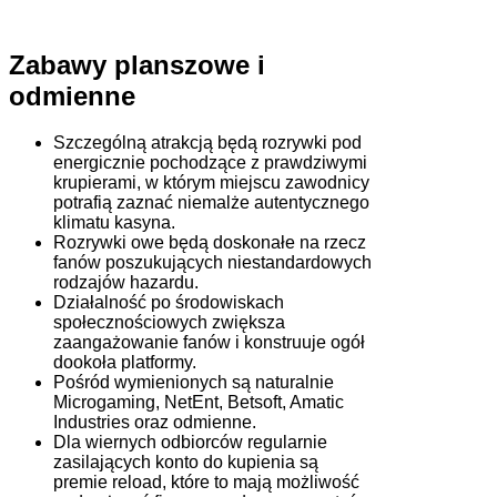
Zabawy planszowe i
odmienne
Szczególną atrakcją będą rozrywki pod
energicznie pochodzące z prawdziwymi
krupierami, w którym miejscu zawodnicy
potrafią zaznać niemalże autentycznego
klimatu kasyna.
Rozrywki owe będą doskonałe na rzecz
fanów poszukujących niestandardowych
rodzajów hazardu.
Działalność po środowiskach
społecznościowych zwiększa
zaangażowanie fanów i konstruuje ogół
dookoła platformy.
Pośród wymienionych są naturalnie
Microgaming, NetEnt, Betsoft, Amatic
Industries oraz odmienne.
Dla wiernych odbiorców regularnie
zasilających konto do kupienia są
premie reload, które to mają możliwość