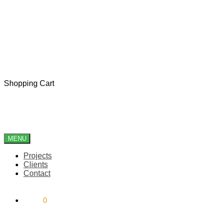
Skip
Skip
Shopping Cart
to
to
navigation
content
MENU
Projects
Clients
Contact
$
0.00
0