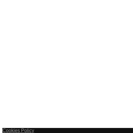
Cookies Policy