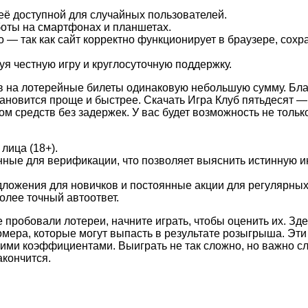
 её доступной для случайных пользователей.
оты на смартфонах и планшетах.
 — так как сайт корректно функционирует в браузере, сохр
я честную игру и круглосуточную поддержку.
ив на лотерейные билеты одинаковую небольшую сумму. Бл
ановится проще и быстрее. Скачать Игра Клуб пятьдесят —
 средств без задержек. У вас будет возможность не только
лица (18+).
нные для верификации, что позволяет выяснить истинную
едложения для новичков и постоянные акции для регулярных
олее точный автоответ.
пробовали лотереи, начните играть, чтобы оценить их. Зд
номера, которые могут выпасть в результате розыгрыша. Эт
ими коэффициентами. Выиграть не так сложно, но важно сл
акончится.