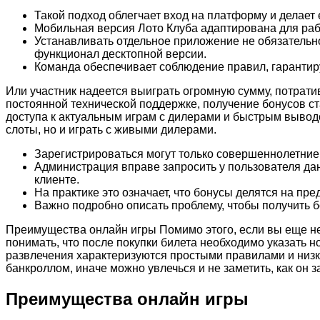
Такой подход облегчает вход на платформу и делает
Мобильная версия Лото Клуба адаптирована для раб
Устанавливать отдельное приложение не обязательно
функционал десктопной версии.
Команда обеспечивает соблюдение правил, гарантиру
Или участник надеется выиграть огромную сумму, потрат
постоянной технической поддержке, получение бонусов ст
доступа к актуальным играм с дилерами и быстрым выводом
слоты, но и играть с живыми дилерами.
Зарегистрироваться могут только совершеннолетние 
Администрация вправе запросить у пользователя да
клиенте.
На практике это означает, что бонусы делятся на пр
Важно подробно описать проблему, чтобы получить б
Преимущества онлайн игры Помимо этого, если вы еще не 
понимать, что после покупки билета необходимо указать 
развлечения характеризуются простыми правилами и низк
банкроллом, иначе можно увлечься и не заметить, как он з
Преимущества онлайн игры