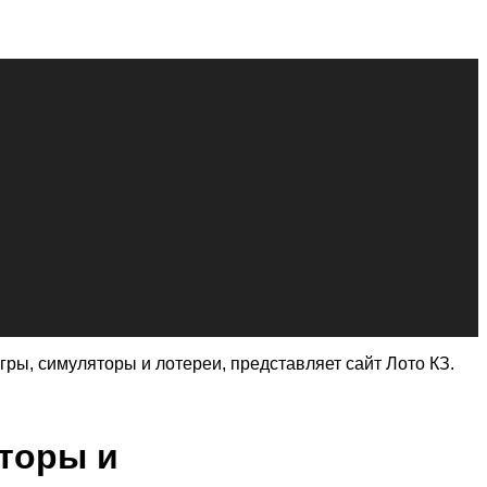
ры, симуляторы и лотереи, представляет сайт Лото КЗ.
яторы и