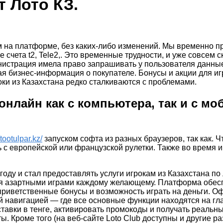
т Лото КЗ.
на платформе, без каких-либо изменений. Мы временно п
счета t2, Tele2,. Это временные трудности, и уже совсем 
нистрация имела право запрашивать у пользователя данны
ая бизнес-информация о покупателе.
Бонусы и акции для иг
оки из Казахстана редко сталкиваются с проблемами.
 онлайн как с компьютера, так и с м
/tootulpar.kz/
запуском софта из разных браузеров, так как. 
 с европейской или французской рулетки. Также во время 
оду и стал предоставлять услуги игрокам из Казахстана по
ся азартными играми каждому желающему. Платформа обес
 приветственные бонусы и возможность играть на деньги. 
й навигацией — где все основные функции находятся на гл
ставки в тенге, активировать промокоды и получать реаль
. Кроме того (на веб-сайте Loto Club доступны и другие ра