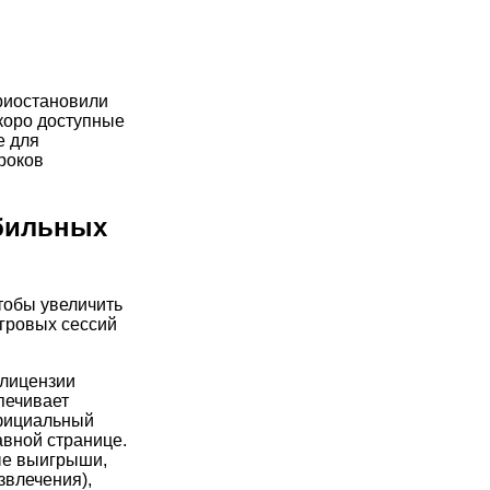
риостановили
скоро доступные
е для
роков
обильных
Чтобы увеличить
игровых сессий
 лицензии
печивает
Официальный
авной странице.
ные выигрыши,
звлечения),