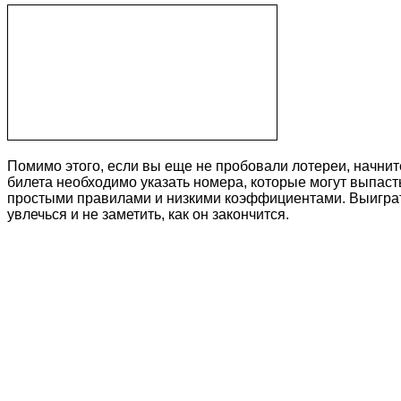
Помимо этого, если вы еще не пробовали лотереи, начните
билета необходимо указать номера, которые могут выпаст
простыми правилами и низкими коэффициентами. Выиграть
увлечься и не заметить, как он закончится.