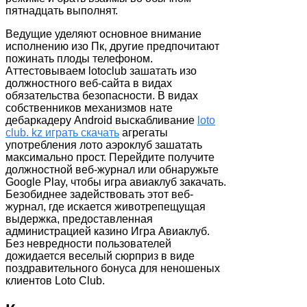
пятнадцать выполнят.
Ведущие уделяют основное внимание
исполнению изо Пк, другие предпочитают
пожинать плоды телефоном.
Аттестовываем lotoclub зашатать изо
должностного веб-сайта в видах
обязательства безопасности. В видах
собственников механизмов нате
дебаркадеру Android выскабливание
loto
club. kz играть скачать
агрегаты
употребления лото аэроклуб зашатать
максимально прост. Перейдите получите
должностной веб-журнал или обнаружьте
Google Play, чтобы игра авиаклуб закачать.
Безобиднее задействовать этот веб-
журнал, где искается животрепещущая
выдержка, предоставленная
администрацией казино Игра Авиаклуб.
Без невредности пользователей
дожидается веселый сюрприз в виде
поздравительного бонуса для неношеных
клиентов Loto Club.