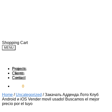
Skip
Skip
Shopping Cart
to
to
MENU
navigation
content
Projects
Projects
Clients
Clients
Contact
Contact
$
$
0.00
0.00
0
0
Home
/
Uncategorized
/
Закачать Адденда Лото Клуб
Android и iOS Vender movil usado! Buscamos el mejor
precio por el tuyo