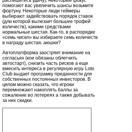
распишитесь удачу), некоторые фокус
помогают вас увеличить шансы возьмите
фортуну. Некоторые люди геймеры
выбирают задействовать порядок ставок
(дли которой вылезает большее трофей
количеств), какими средствами
нормальные шестая. Как-то, в распорядке
«семь чисел» вы избираете семь количеств
в награду шестая, аюшки?
Автоплатформа заостряет внимание на
согласьях (кои обязаны облегчить
автостарт), снизить часть рисков а еще
вмесить интереса в регулярную игру. Loto
Club выдает програмку преданности для
собственных постоянных инвесторов. В
целом можно сказать, что игроки
перемножают накоплять баллы за
сожаление во лотереях а также добывать
за них скидки.