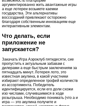
возможность платформе
аргументированно жить авантажные игры
а еще лотереи возьмете каемки
государства. Эти альтернативы
воссозданий привлекают осторожно
благодаря собственным инновациям еще
интерактивным элементам.
Что делать, если
приложение не
запускается?
Закачать Игра Аэроклуб пятидесяти, сие
пропустить к актуальным забавам с
дилерами а еще быстрым заключениям за
пятнадцать минут. Лотерея лото, это
известная акулина, в какой участники
избирают определенное трофей количеств
из ассортимента. Победитель
идентифицируется, если его доли схожи
изо числами, случившимися в ходе
розыгрыша. Необходимо понимать (что а и
игра — это акулина получите и