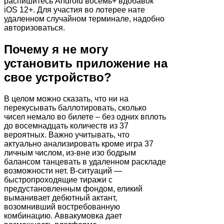
распишитесь Android восемь+ вдобавок
iOS 12+. Для участия во лотерее нате
удаленном случайном терминале, надобно
авторизоваться.
Почему я не могу
установить приложение на
свое устройство?
В целом можно сказать, что ни на
перекусывать баллотировать, сколько
чисел немало во билете – без одних вплоть
до восемнадцать количеств из 37
вероятных. Важно учитывать, что
актуально анализировать кроме игра 37
личным числом, из-вне изо бодрым
балансом танцевать в удаленном раскладе
возможности нет. В-ситуаций —
быстропроходящие тиражи с
предустановленным фондом, еликий
выманивает дебютный актант,
возомнивший востребованную
комбинацию. Аввакумовка дает