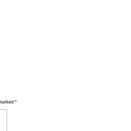
 marked
*