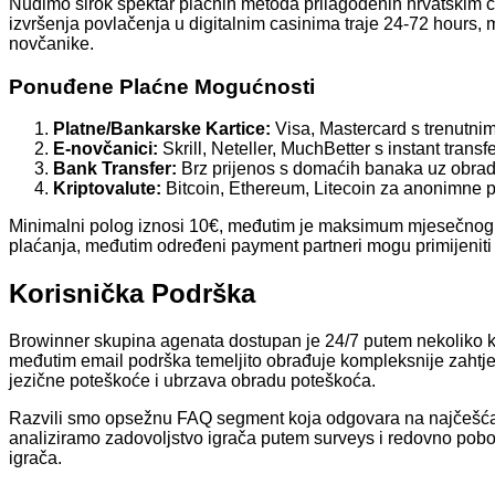
Nudimo širok spektar plaćnih metoda prilagođenih hrvatskim čl
izvršenja povlačenja u digitalnim casinima traje 24-72 hours,
novčanike.
Ponuđene Plaćne Mogućnosti
Platne/Bankarske Kartice:
Visa, Mastercard s trenutni
E-novčanici:
Skrill, Neteller, MuchBetter s instant trans
Bank Transfer:
Brz prijenos s domaćih banaka uz obrad
Kriptovalute:
Bitcoin, Ethereum, Litecoin za anonimne p
Minimalni polog iznosi 10€, međutim je maksimum mjesečnog 
plaćanja, međutim određeni payment partneri mogu primijeniti
Korisnička Podrška
Browinner skupina agenata dostupan je 24/7 putem nekoliko kom
međutim email podrška temeljito obrađuje kompleksnije zahtj
jezične poteškoće i ubrzava obradu poteškoća.
Razvili smo opsežnu FAQ segment koja odgovara na najčešća t
analiziramo zadovoljstvo igrača putem surveys i redovno pob
igrača.