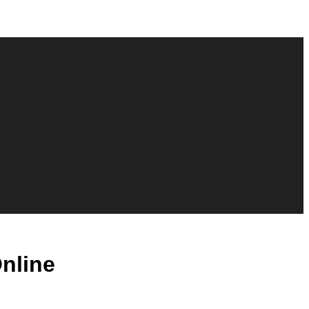
nline