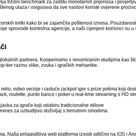
ja tržišni benchmark za zaštitu monetarnih prijenosa i povjerljiv
štenog ulaza i osigurava da sve naslovi koriste ovjerene proizv
izorskih tvrtki kako bi se zajamčila poštenost iznosa. Pouzdanost
oje sprovode kontrolna agencije, a naši cijenjeni korisnici su u
či
globalnih partnera. Kooperiramo s renomiranim studijima kao št
-tier razinu slike, zvuka i igračkih mehanike.
etro, video verzije i rastuće jackpot igre s prize potima koji do
jack, roulette, punto banco i poker u real-time streaming s HD s
kjacka za igrače koji odabiru tradicionalne stilove
 mines za uzbudljivo doživljaj s trenutnim ishodima
a. Naša prilagodljiva web platforma izvodi odlično na iOS i An