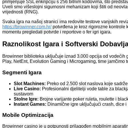
primjenjuje SSL enkripciju s 256 bitnim kodovima, što predstavl
Uveli smo višeslojni sigurnosni mehanizam koji štiti od neovla
vrijednosti (RNG).
Svaka igra na našoj stranici ima redovite testove vanjskih rev
https://browinner.com.hr/
potvrđena je kroz rigorozne kontrole k
momentu pregledati potvrde i reportove o fer igri igara.
Raznolikost Igara i Softverski Dobavlja
Browinner biblioteka uključuje iznad 3.000 opcija od vodećih 
Play, NetEnt, Evolution Gaming i Microgaming, time jamčimo top
Segmenti Igara
Slot Machines:
Preko od 2.500 slot naslova koje sadrže r
Live Casino:
Profesionalni djelitelji vode table za black
sustavom
Stolne Igre:
Brojne varijante poker ruleta, roulette i blac
Instant Games:
Dinamične igre uključujući crash, dice i
Mobile Optimizacija
Browinner casino je u potpunosti prilagođen mobilnim aparatim