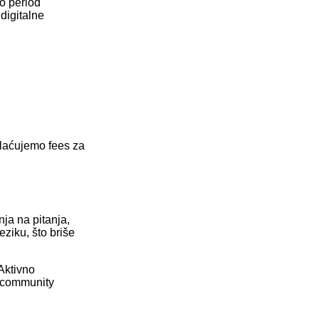
io period
digitalne
laćujemo fees za
ja na pitanja,
ziku, što briše
Aktivno
e community