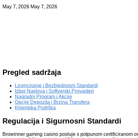
May 7, 2026
May 7, 2026
Pregled sadržaja
Licenciranje i Bezbjednosni Standardi
Izbor Naslova i Softverski Provajderi
Nagradni Program i Akcije
Opcije Depozita i Brzina Transfera
Klijentska Podrška
Regulacija i Sigurnosni Standardi
Browinner gaming casino posluje s potpunom certificiranom ov