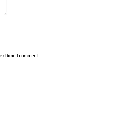
ext time I comment.