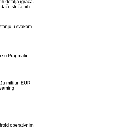
ih detalja igrača.
ođače slučajnih
 stanju u svakom
o su Pragmatic
sižu milijun EUR
treaming
droid operativnim