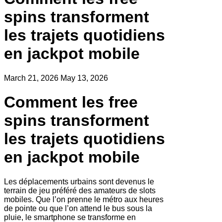
spins transforment
les trajets quotidiens
en jackpot mobile
March 21, 2026
May 13, 2026
Comment les free
spins transforment
les trajets quotidiens
en jackpot mobile
Les déplacements urbains sont devenus le
terrain de jeu préféré des amateurs de slots
mobiles. Que l’on prenne le métro aux heures
de pointe ou que l’on attend le bus sous la
pluie, le smartphone se transforme en