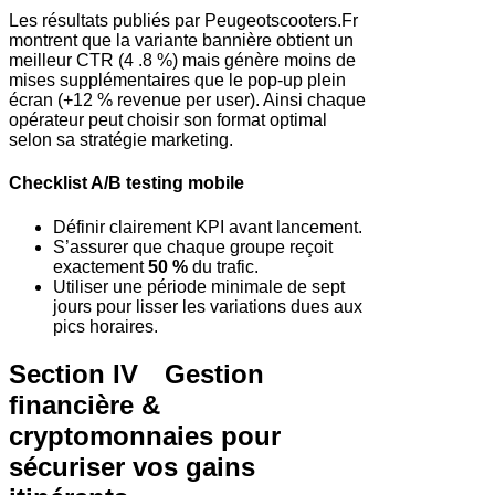
Les résultats publiés par Peugeotscooters.Fr
montrent que la variante bannière obtient un
meilleur CTR (4 .8 %) mais génère moins de
mises supplémentaires que le pop‑up plein
écran (+12 % revenue per user). Ainsi chaque
opérateur peut choisir son format optimal
selon sa stratégie marketing.
Checklist A/B testing mobile
Définir clairement KPI avant lancement.
S’assurer que chaque groupe reçoit
exactement
50 %
du trafic.
Utiliser une période minimale de sept
jours pour lisser les variations dues aux
pics horaires.
Section IV Gestion
financière &
cryptomonnaies pour
sécuriser vos gains