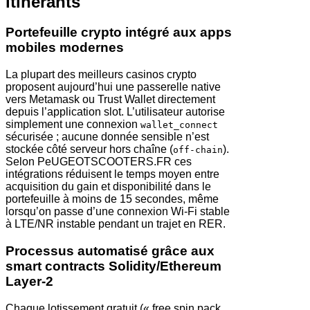
itinérants
Portefeuille crypto intégré aux apps
mobiles modernes
La plupart des meilleurs casinos crypto
proposent aujourd’hui une passerelle native
vers Metamask ou Trust Wallet directement
depuis l’application slot. L’utilisateur autorise
simplement une connexion
wallet_connect
sécurisée ; aucune donnée sensible n’est
stockée côté serveur hors chaîne (
).
off‑chain
Selon PeUGEOTSCOOTERS.FR ces
intégrations réduisent le temps moyen entre
acquisition du gain et disponibilité dans le
portefeuille à moins de 15 secondes, même
lorsqu’on passe d’une connexion Wi‑Fi stable
à LTE/NR instable pendant un trajet en RER.
Processus automatisé grâce aux
smart contracts Solidity/Ethereum
Layer‑2
Chaque lotissement gratuit (« free spin pack