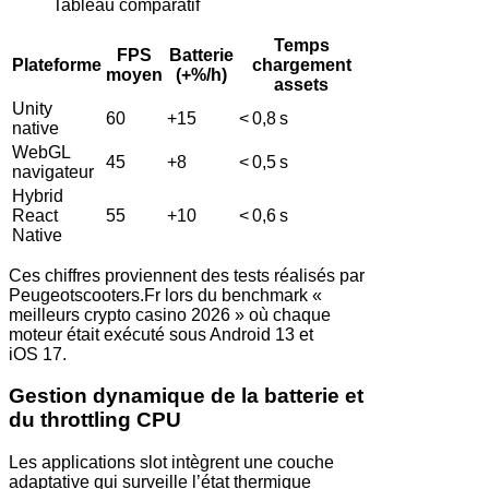
Tableau comparatif
Temps
FPS
Batterie
Plateforme
chargement
moyen
(+%/h)
assets
Unity
60
+15
< 0,8 s
native
WebGL
45
+8
< 0,5 s
navigateur
Hybrid
React
55
+10
< 0,6 s
Native
Ces chiffres proviennent des tests réalisés par
Peugeotscooters.Fr lors du benchmark «
meilleurs crypto casino 2026 » où chaque
moteur était exécuté sous Android 13 et
iOS 17.
Gestion dynamique de la batterie et
du throttling CPU
Les applications slot intègrent une couche
adaptative qui surveille l’état thermique