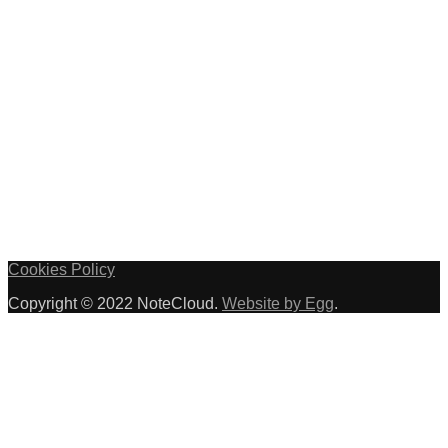
Cookies Policy
Copyright © 2022 NoteCloud.
Website by Egg
.