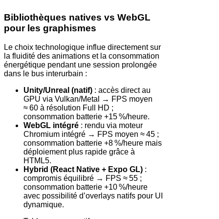
Bibliothèques natives vs WebGL
pour les graphismes
Le choix technologique influe directement sur
la fluidité des animations et la consommation
énergétique pendant une session prolongée
dans le bus interurbain :
Unity/Unreal (natif)
: accès direct au
GPU via Vulkan/Metal → FPS moyen
≈ 60 à résolution Full HD ;
consommation batterie +15 %/heure.
WebGL intégré
: rendu via moteur
Chromium intégré → FPS moyen ≈ 45 ;
consommation batterie +8 %/heure mais
déploiement plus rapide grâce à
HTML5.
Hybrid (React Native + Expo GL)
:
compromis équilibré → FPS ≈ 55 ;
consommation batterie +10 %/heure
avec possibilité d’overlays natifs pour UI
dynamique.