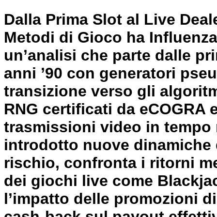
Dalla Prima Slot al Live Dea
Metodi di Gioco ha Influenza
un’analisi che parte dalle pri
anni ’90 con generatori pseu
transizione verso gli algori
RNG certificati da eCOGRA e
trasmissioni video in tempo
introdotto nuove dinamiche d
rischio, confronta i ritorni 
dei giochi live come Blackjac
l’impatto delle promozioni di
cash‑back sul payout effetti