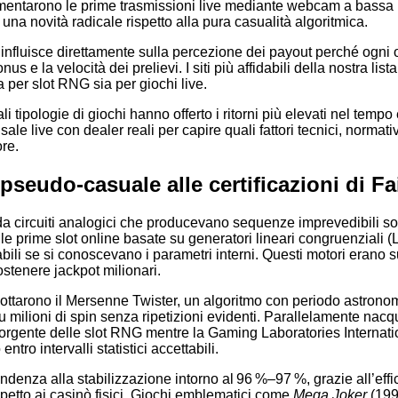
rimentarono le prime trasmissioni live mediante webcam a bassa 
na novità radicale rispetto alla pura casualità algoritmica.
a influisce direttamente sulla percezione dei payout perché ogni
 e la velocità dei prelievi. I siti più affidabili della nostra list
 per slot RNG sia per giochi live.
 tipologie di giochi hanno offerto i ritorni più elevati nel temp
e live con dealer reali per capire quali fattori tecnici, normativ
ore.
seudo‑casuale alle certificazioni di Fa
 da circuiti analogici che producevano sequenze imprevedibili sol
 prime slot online basate su generatori lineari congruenziali (
li se si conoscevano i parametri interni. Questi motori erano su
sostenere jackpot milionari.
adottarono il Mersenne Twister, un algoritmo con periodo astrono
 milioni di spin senza ripetizioni evidenti. Parallelamente nacq
 sorgente delle slot RNG mentre la Gaming Laboratories Internati
ro intervalli statistici accettabili.
denza alla stabilizzazione intorno al 96 %–97 %, grazie all’effi
rispetto ai casinò fisici. Giochi emblematici come
Mega Joker
(199