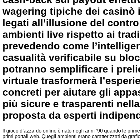
wagering tipiche dei casinò it
legati all’illusione del cont
ambienti live rispetto ai trad
prevedendo come l’intelligen
casualità verificabile su blo
potranno semplificare i prel
virtuale trasformerà l’esperi
concreti per aiutare gli appa
più sicure e trasparenti nel
proposta da esperti indipend
Il gioco d’azzardo online è nato negli anni ’90 quando le pr
primi portali web. Quegli ambienti erano caratterizzati da grafic