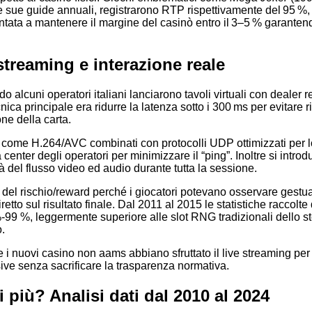
e sue guide annuali, registrarono RTP rispettivamente del 95 %,
ntata a mantenere il margine del casinò entro il 3–5 % garanten
streaming e interazione reale
alcuni operatori italiani lanciarono tavoli virtuali con dealer re
ica principale era ridurre la latenza sotto i 300 ms per evitare ri
one della carta.
i come H.264/AVC combinati con protocolli UDP ottimizzati per 
 center degli operatori per minimizzare il “ping”. Inoltre si intro
tà del flusso video ed audio durante tutta la sessione.
el rischio/reward perché i giocatori potevano osservare gestual
etto sul risultato finale. Dal 2011 al 2015 le statistiche raccolte
%‑99 %, leggermente superiore alle slot RNG tradizionali dello s
o.
nuovi casino non aams abbiano sfruttato il live streaming per d
ive senza sacrificare la trasparenza normativa.
 più? Analisi dati dal 2010 al 2024