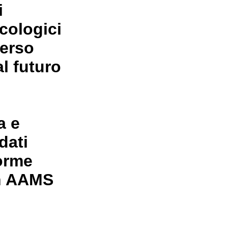
i
icologici
verso
al futuro
a e
dati
forme
on AAMS