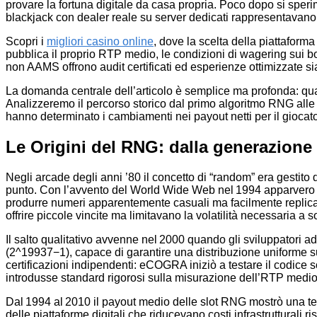
provare la fortuna digitale da casa propria. Poco dopo si spe
blackjack con dealer reale su server dedicati rappresentavano u
Scopri i
migliori casino online
, dove la scelta della piattaform
pubblica il proprio RTP medio, le condizioni di wagering sui bonus
non AAMS offrono audit certificati ed esperienze ottimizzate sia
La domanda centrale dell’articolo è semplice ma profonda: quali
Analizzeremo il percorso storico dal primo algoritmo RNG alle sal
hanno determinato i cambiamenti nei payout netti per il giocat
Le Origini del RNG: dalla generazione p
Negli arcade degli anni ’80 il concetto di “random” era gestito
punto. Con l’avvento del World Wide Web nel 1994 apparvero le
produrre numeri apparentemente casuali ma facilmente replicabi
offrire piccole vincite ma limitavano la volatilità necessaria a 
Il salto qualitativo avvenne nel 2000 quando gli sviluppatori 
(2^19937−1), capace di garantire una distribuzione uniforme su
certificazioni indipendenti: eCOGRA iniziò a testare il codice
introdusse standard rigorosi sulla misurazione dell’RTP medio ent
Dal 1994 al 2010 il payout medio delle slot RNG mostrò una ten
delle piattaforme digitali che riducevano costi infrastrutturali 