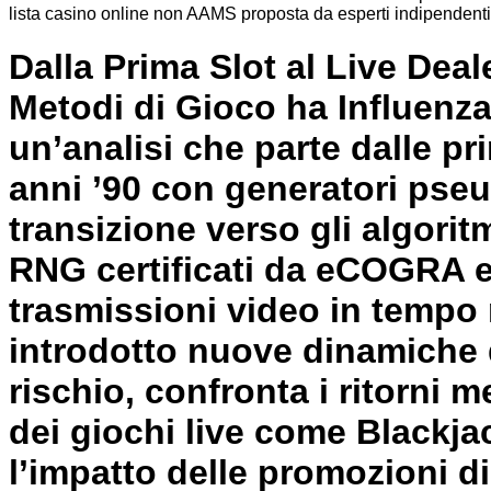
lista casino online non AAMS proposta da esperti indipendenti
Dalla Prima Slot al Live Dea
Metodi di Gioco ha Influenza
un’analisi che parte dalle pri
anni ’90 con generatori pseu
transizione verso gli algori
RNG certificati da eCOGRA e
trasmissioni video in tempo
introdotto nuove dinamiche d
rischio, confronta i ritorni 
dei giochi live come Blackjac
l’impatto delle promozioni di