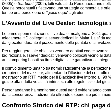
(2005) o
Starburst
(2009), tutti valutati da Personaedanno nell
Queste percentuali riflettevano una strategia commerciale orie
tempo una percezione di “gioco equo” agli utenti.
L’Avvento del Live Dealer: tecnologia 
Le prime sperimentazioni di live dealer risalgono al 2011 quando 
telecamere HD collegati a server dedicati in Malta. La sfida tecn
dai giocatori durante il piazzamento della puntata o la rivelazi
Per raggiungere tale obiettivo vennero adottati codec avanzat
bidirezionale. I server dedicati venivano collocati vicino ai data
anti‑tampering basati su firme digitali che garantivano l’integri
Il coinvolgimento umano trasformò radicalmente la percezione d
croupier o del mazziere, alimentando l’illusione del controllo dir
mostrarono un RTP medio per il Blackjack live intorno all’​98 
grazie alla ridotta volatilità intrinseca alle regole fisse del gioc
Personaedanno ha monitorato questi trend evidenziando come i 
dalla concorrenza tradizionale offrendo esperienze più immers
Confronto Storico dei RTP: chi paga di