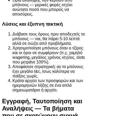
Όρια ανάληψης των κερδών από
μπόνους — μερικές φορές ισχύει
ανώτατο ποσό που μπορείς να
αποσύρεις.
Λύσεις και έξυπνη τακτική
Διάβασε τους όρους πριν αποδεχτείς το
μπόνους — ναι, θα πάρει 5-10 λεπτά
αλλά σε σώζει από προβλήματα.
Χρησιμοποίησε μπόνους όταν ο τζίρος
και οι όροι σε συμφέρουν (π.χ. χαμηλό
wagering, μεγάλος χρόνος ισχύος, slots
που μετράνε 100%).
Αποφάσισε στρατηγική: αν το μπόνους
έχει μεγάλο t&c, ίσως καλύτερα να
παίξεις χωρίς.
Κράτα αρχείο των προσφορών και των
ημερομηνιών λήξης σε ένα απλό
σημειωματάριο ή αρχείο.
Εγγραφή, Ταυτοποίηση και
Αναλήψεις — Τα βήματα
που σε σκοτώνουν συχνά