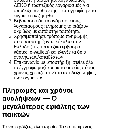
σαρωμένη ταυτότητα, λογαριασμός
ΔΕΚΟ ή τραπεζικός λογαριασμός για
απόδειξη διεύθυνσης, φωτογραφία με το
έγγραφο αν ζητηθεί.
Βεβαιώσου ότι τα ονόματα στους
λογαριασμούς πληρωμής ταιριάζουν
ακριβώς με αυτά στην ταυτότητα.
Χρησιμοποίησε τρόπους πληρωμής
που υποστηρίζονται εύκολα στην
Ελλάδα (π.χ. τραπεζικό έμβασμα,
κάρτες, e-wallets) και έλεγξε τα όρια
αναλήψεων/καταθέσεων.
Επικοινωνία με υποστήριξη: στείλε όλα
τα έγγραφα μαζί και ρώτα σαφώς πόσος
χρόνος χρειάζεται. Ζήτα απόδειξη λήψης
των εγγράφων.
Πληρωμές και χρόνοι
αναλήψεων — Ο
μεγαλύτερος εφιάλτης των
παικτών
Το να κερδίζεις είναι ωραίο. Το να περιμένεις