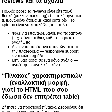
reviews και τα σχόλια
Πολλές φορές τα reviews είναι είτε πολύ
θετικά (μάλλον marketing) είτε πολύ αρνητικά
(μεμονωμένα άτομα με κακή εμπειρία). Το
κρίσιμο είναι να καταλάβεις το μοτίβο.
Ψάξε για επαναλαμβανόμενα παράπονα
(π.χ. πάντα οι ίδιες καθυστερήσεις σε
αναλήψεις).
Δες αν τα παράπονα απαντώνται από
την πλατφόρμα — responsive support
είναι καλό σημάδι.
Μην βασίζεσαι σε ένα μόνο σχόλιο —
αναζήτησε συνολική εικόνα.
“Πίνακας” χαρακτηριστικών
— (εναλλακτική μορφή,
γιατί το HTML που σου
έδωσα δεν επιτρέπει table)
Ζήτησες να προστεθεί πίνακας. Δεδομένου ότι
μπορώ να χρησιμοποιήσω μόνο