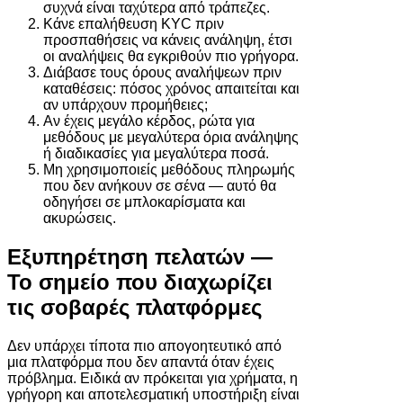
συχνά είναι ταχύτερα από τράπεζες.
Κάνε επαλήθευση KYC πριν
προσπαθήσεις να κάνεις ανάληψη, έτσι
οι αναλήψεις θα εγκριθούν πιο γρήγορα.
Διάβασε τους όρους αναλήψεων πριν
καταθέσεις: πόσος χρόνος απαιτείται και
αν υπάρχουν προμήθειες;
Αν έχεις μεγάλο κέρδος, ρώτα για
μεθόδους με μεγαλύτερα όρια ανάληψης
ή διαδικασίες για μεγαλύτερα ποσά.
Μη χρησιμοποιείς μεθόδους πληρωμής
που δεν ανήκουν σε σένα — αυτό θα
οδηγήσει σε μπλοκαρίσματα και
ακυρώσεις.
Εξυπηρέτηση πελατών —
Το σημείο που διαχωρίζει
τις σοβαρές πλατφόρμες
Δεν υπάρχει τίποτα πιο απογοητευτικό από
μια πλατφόρμα που δεν απαντά όταν έχεις
πρόβλημα. Ειδικά αν πρόκειται για χρήματα, η
γρήγορη και αποτελεσματική υποστήριξη είναι