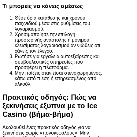
Τι μπορείς να κάνεις αμέσως
Θέσε όρια κατάθεσης και χρόνου
παιχνιδιού μέσα στις ρυθμίσεις του
λογαριασμού.
Χρησιμοποίησε την επιλογή
προσωρινής αναστολής ή μόνιμου
κλεισίματος λογαριασμού αν νιώθεις ότι
χάνεις τον έλεγχο.
Ρωτήσε για εργαλεία αυτοεξαίρεσης και
συμβουλευτικές υπηρεσίες που
προσφέρει η πλατφόρμα.
Μην παίζεις όταν είσαι στενοχωρημένος,
κάτω από πίεση ή επηρεασμένος από
αλκοόλ.
Πρακτικός οδηγός: Πώς να
ξεκινήσεις έξυπνα με το Ice
Casino (βήμα-βήμα)
Ακολουθεί ένας πρακτικός οδηγός για να
ξεκινήσεις χωρίς «πονοκεφάλους». Μην