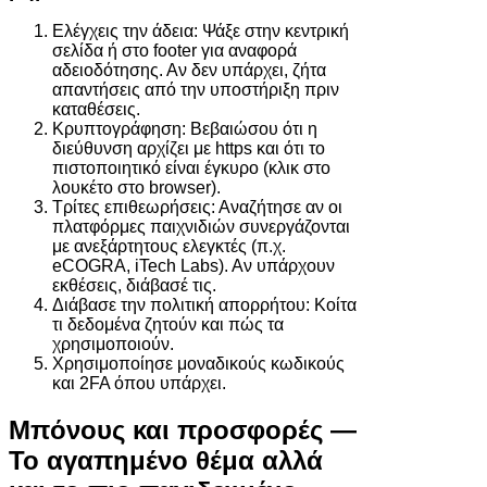
Ελέγχεις την άδεια: Ψάξε στην κεντρική
σελίδα ή στο footer για αναφορά
αδειοδότησης. Αν δεν υπάρχει, ζήτα
απαντήσεις από την υποστήριξη πριν
καταθέσεις.
Κρυπτογράφηση: Βεβαιώσου ότι η
διεύθυνση αρχίζει με https και ότι το
πιστοποιητικό είναι έγκυρο (κλικ στο
λουκέτο στο browser).
Τρίτες επιθεωρήσεις: Αναζήτησε αν οι
πλατφόρμες παιχνιδιών συνεργάζονται
με ανεξάρτητους ελεγκτές (π.χ.
eCOGRA, iTech Labs). Αν υπάρχουν
εκθέσεις, διάβασέ τις.
Διάβασε την πολιτική απορρήτου: Κοίτα
τι δεδομένα ζητούν και πώς τα
χρησιμοποιούν.
Χρησιμοποίησε μοναδικούς κωδικούς
και 2FA όπου υπάρχει.
Μπόνους και προσφορές —
Το αγαπημένο θέμα αλλά