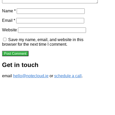
Name
*
Email
*
Website
Save my name, email, and website in this
browser for the next time I comment.
Get in touch
email
hello@notecloud.ie
or
schedule a call
.