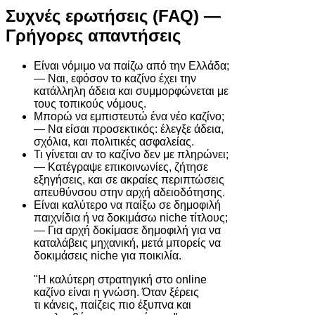
Συχνές ερωτήσεις (FAQ) —
Γρήγορες απαντήσεις
Είναι νόμιμο να παίζω από την Ελλάδα;
— Ναι, εφόσον το καζίνο έχει την
κατάλληλη άδεια και συμμορφώνεται με
τους τοπικούς νόμους.
Μπορώ να εμπιστευτώ ένα νέο καζίνο;
— Να είσαι προσεκτικός: έλεγξε άδεια,
σχόλια, και πολιτικές ασφαλείας.
Τι γίνεται αν το καζίνο δεν με πληρώνει;
— Κατέγραψε επικοινωνίες, ζήτησε
εξηγήσεις, και σε ακραίες περιπτώσεις
απευθύνσου στην αρχή αδειοδότησης.
Είναι καλύτερο να παίξω σε δημοφιλή
παιχνίδια ή να δοκιμάσω niche τίτλους;
— Για αρχή δοκίμασε δημοφιλή για να
καταλάβεις μηχανική, μετά μπορείς να
δοκιμάσεις niche για ποικιλία.
"Η καλύτερη στρατηγική στο online
καζίνο είναι η γνώση. Όταν ξέρεις
τι κάνεις, παίζεις πιο έξυπνα και