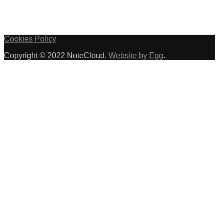
Cookies Policy
Copyright © 2022 NoteCloud.
Website by Egg
.