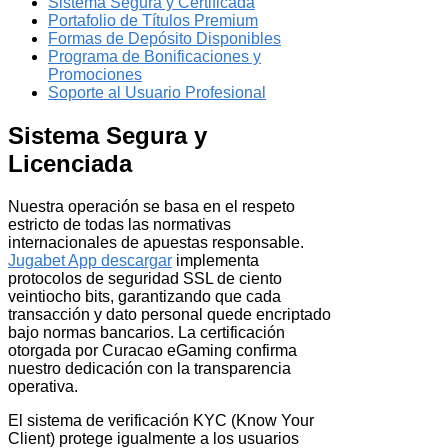
Sistema Segura y Certificada
Portafolio de Títulos Premium
Formas de Depósito Disponibles
Programa de Bonificaciones y
Promociones
Soporte al Usuario Profesional
Sistema Segura y
Licenciada
Nuestra operación se basa en el respeto
estricto de todas las normativas
internacionales de apuestas responsable.
Jugabet App descargar
implementa
protocolos de seguridad SSL de ciento
veintiocho bits, garantizando que cada
transacción y dato personal quede encriptado
bajo normas bancarios. La certificación
otorgada por Curacao eGaming confirma
nuestro dedicación con la transparencia
operativa.
El sistema de verificación KYC (Know Your
Client) protege igualmente a los usuarios