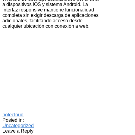
a dispositivos iOS y sistema Android. La
interfaz responsive mantiene funcionalidad
completa sin exigir descarga de aplicaciones
adicionales, facilitando acceso desde
cualquier ubicación con conexión a web.
notecloud
Posted in:
Uncategorized
Leave a Reply