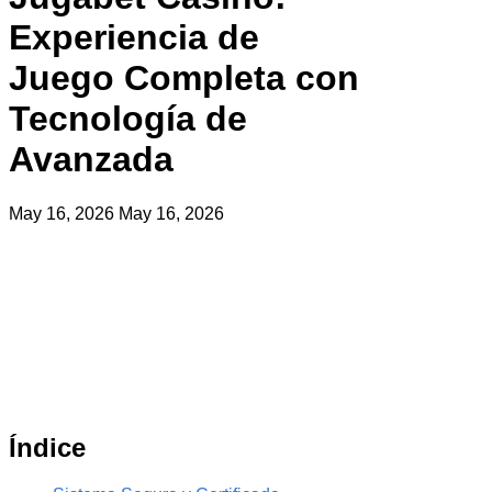
Experiencia de
Juego Completa con
Tecnología de
Avanzada
May 16, 2026
May 16, 2026
Índice