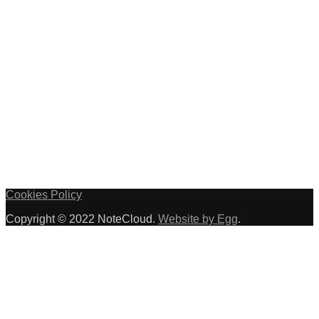
Cookies Policy
Copyright © 2022 NoteCloud.
Website by Egg
.