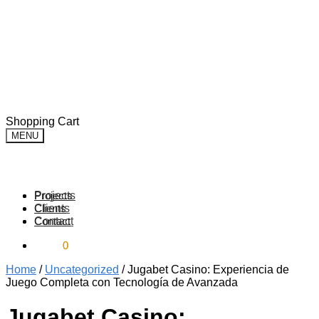
Skip
Skip
Shopping Cart
to
to
MENU
navigation
content
Projects
Projects
Clients
Clients
Contact
Contact
$
$
0.00
0.00
0
0
Home
/
Uncategorized
/
Jugabet Casino: Experiencia de
Juego Completa con Tecnología de Avanzada
Jugabet Casino: