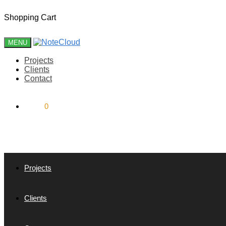
Skip
Skip
Shopping Cart
to
to
navigation
content
MENU
Projects
Clients
Contact
$
0.00
0
Projects
Clients