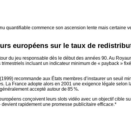
evenu quantifiable commence son ascension lente mais certaine v
urs européens sur le taux de redistribu
utour du jeu responsable dès le début des années 90. Au Royau
trimestriels incluant un indicateur minimum de « payback » fixé
le (1999) recommande aux États membres d’instaurer un seuil m
ines. La France adopte alors en 2001 une exigence légale selon l
l généralement accepté autour de 85 %.
européens conçoivent leurs slots vidéo avec un objectif cible su
 devient rapidement une promesse publicitaire efficace.*