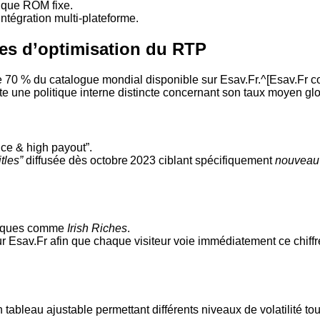
 que ROM fixe.
ntégration multi‑plateforme.
ies d’optimisation du RTP
 70 % du catalogue mondial disponible sur Esav.Fr.^[Esav.Fr c
 une politique interne distincte concernant son taux moyen glo
ce & high payout”.
tles”
diffusée dès octobre 2023 ciblant spécifiquement
nouveau 
siques comme
Irish Riches
.
ur Esav.Fr afin que chaque visiteur voie immédiatement ce chiffr
tableau ajustable permettant différents niveaux de volatilité to