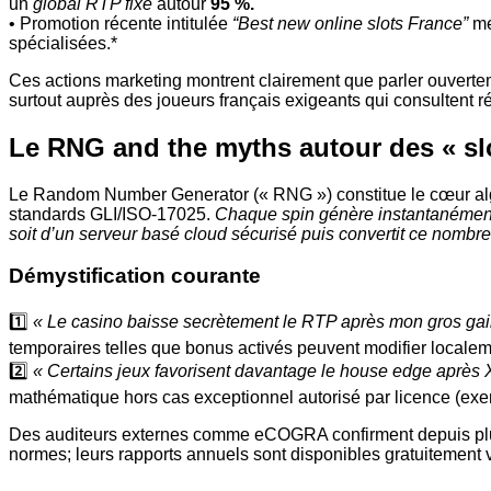
un
global RTP fixé
autour
95 %.
• Promotion récente intitulée
“Best new online slots France”
met
spécialisées.*
Ces actions marketing montrent clairement que parler ouvertem
surtout auprès des joueurs français exigeants qui consultent r
Le RNG and the myths autour des « sl
Le Random Number Generator (« RNG ») constitue le cœur algor
standards GLI/ISO‑17025.
Chaque spin génère instantanément
soit d’un serveur basé cloud sécurisé puis convertit ce nombre
Démystification courante
1️⃣
« Le casino baisse secrètement le RTP après mon gros gai
temporaires telles que bonus activés peuvent modifier localem
2️⃣
« Certains jeux favorisent davantage le house edge après 
mathématique hors cas exceptionnel autorisé par licence (exemp
Des auditeurs externes comme eCOGRA confirment depuis plus
normes; leurs rapports annuels sont disponibles gratuitement vi