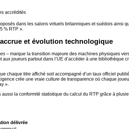
es accrédités
roposés dans les salons virtuels britanniques et suédois ainsi 
+95 % RTP ».
 accrue et évolution technologique
mes
– marque la transition majeure des machines physiques vers
aux joueurs partout dans l’UE d’accéder à une bibliothèque c
 chaque titre affiché soit accompagné d’un taux officiel publié
xigence crée une vraie culture de transparence où chaque joue
ay ».
ussi la conformité statistique du calcul du RTP grâce à plusie
ation délivrée
Approval