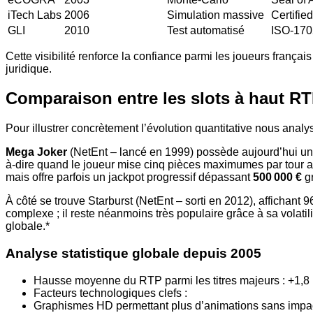
iTech Labs
2006
Simulation massive
Certifi
GLI
2010
Test automatisé
ISO‑170
Cette visibilité renforce la confiance parmi les joueurs franç
juridique.
Comparaison entre les slots à haut RT
Pour illustrer concrètement l’évolution quantitative nous anal
Mega Joker
(NetEnt – lancé en 1999) possède aujourd’hui un 
à-dire quand le joueur mise cinq pièces maximumes par tour afin
mais offre parfois un jackpot progressif dépassant
500 000 €
gr
À côté se trouve Starburst (NetEnt – sorti en 2012), affichant
complexe ; il reste néanmoins très populaire grâce à sa volati
globale.*
Analyse statistique globale depuis 2005
Hausse moyenne du RTP parmi les titres majeurs : +1,8 
Facteurs technologiques clefs :
Graphismes HD permettant plus d’animations sans impa