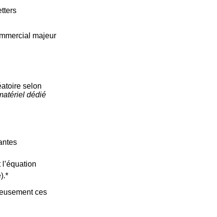
etters
commercial majeur
atoire selon
atériel dédié
antes
l’équation
).*
leusement ces