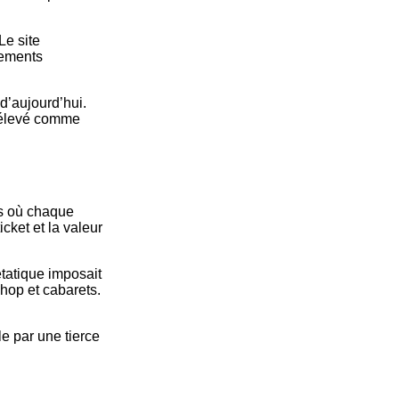
Le site
sements
 d’aujourd’hui.
P élevé comme
es où chaque
cket et la valeur
tatique imposait
shop et cabarets.
e par une tierce