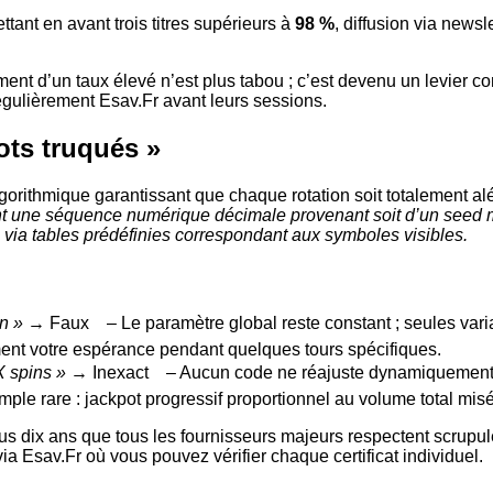
tant en avant trois titres supérieurs à
98 %
, diffusion via newsl
ent d’un taux élevé n’est plus tabou ; c’est devenu un levier 
égulièrement Esav.Fr avant leurs sessions.
ots truqués »
ithmique garantissant que chaque rotation soit totalement alé
 une séquence numérique décimale provenant soit d’un seed m
 via tables prédéfinies correspondant aux symboles visibles.
n »
→ Faux – Le paramètre global reste constant ; seules vari
ent votre espérance pendant quelques tours spécifiques.​
X spins »
→ Inexact – Aucun code ne réajuste dynamiquement 
le rare : jackpot progressif proportionnel au volume total misé
 dix ans que tous les fournisseurs majeurs respectent scrupu
a Esav.Fr où vous pouvez vérifier chaque certificat individuel.