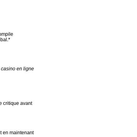
ompile
bal.*
casino en ligne
e critique avant
ut en maintenant