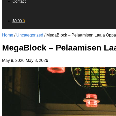
Contact
$
0.00
0
Home
/
Uncategorized
/
MegaBlock – Pelaamisen Laaja Oppaa
MegaBlock – Pelaamisen Laa
May 8, 2026
May 8, 2026