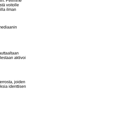
hin. Pelimme
tä voitolle
illa ilman
 mediaanin
auttaaltaan
lestaan aktivoi
errosta, joiden
ksia identtisen