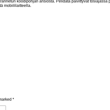
annetun koodipohjan ansiosta. Pelidata päivittyvät tosiajassa p
ä mobiililaitteella.
 marked
*