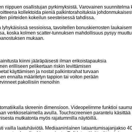
riippuen osallistujan pyrkimyksistä. Varovainen suunnitelma k
voitteena kollektoida pieniä palkintorahoituksia johdonmukaises
den piirteiden kokeilun seesteisessä tahdissa.
lyhykäisissä sessioissa, tavoitellen bonuskierrosten laukaisemi
tissa, koska kolmen scatter-tunnuksen mahdollisuus pysyy muut
t panostuksen mukaan.
ainitusta kiinni jääräpäisesti ilman erikoistapauksia
n erilliseen pelikertaan riskin levittämisen
tat käyttämisen ja nostat palkintorahat turvaan
sen ennalta määritetyn tappion tai voiton perään
arvinneet pakollisiin menoihin
utomatiikalla skreenin dimensioon. Videopelimme funktioi sauma
ikeaan verkkoselaimella avulla. Touchscreenien parantelu käsittä
amisesta mutkatonta myös rajatummilla näytöillä.
ti vailla laatuhäviötä. Mediaaninlainen lataantumisajanjakso 4G