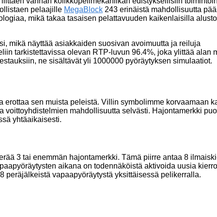
iittäen vanhan kolikkopelimekaniikan edistyksellisiin toimintoi
ollistaen pelaajille
MegaBlock
243 erinäistä mahdollisuutta pääs
logiaa, mikä takaa tasaisen pelattavuuden kaikenlaisilla alusto
, mikä näyttää asiakkaiden suosivan avoimuutta ja reiluja
liin tarkistettavissa olevan RTP-luvun 96.4%, joka ylittää alan
estauksiin, ne sisältävät yli 1000000 pyöräytyksen simulaatiot.
ka erottaa sen muista peleistä. Villin symbolimme korvaamaan k
a voittoyhdistelmien mahdollisuutta selvästi. Hajontamerkki puo
ssä yhtäaikaisesti.
 kerää 3 tai enemmän hajontamerkki. Tämä piirre antaa 8 ilmaiski
paapyöräytysten aikana on todennäköistä aktivoida uusia kierro
8 peräjälkeistä vapaapyöräytystä yksittäisessä pelikerralla.