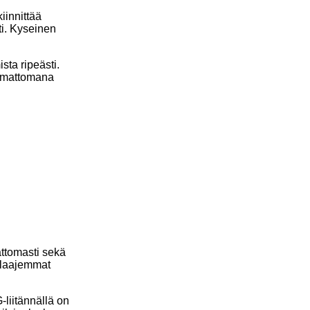
iinnittää
ti. Kyseinen
sta ripeästi.
tumattomana
ttomasti sekä
ä laajemmat
-liitännällä on