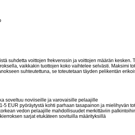
o
istä suhdetta voittojen frekvenssin ja voittojen määrän kesken. Ti
oksella, vaikkakin tuottojen koko vaihtelee selvästi. Maksimi to
nokseen suhteutettuna, se toteutetaan täyden pelikentän eriko
 soveltuu noviiseille ja varovaisille pelaajille
ta 1-5 EUR pyöräytystä kohti parhaan tasapainon ja mielihyvän to
korkean vedon pelaajille mahdollisuudet merkittäviin palkintoihi
ierroksen sarjat etukäteen sovituilla määrityksillä