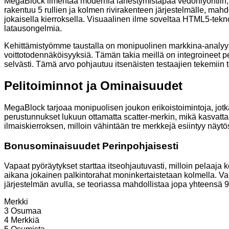
MegaBlock ilmentää modernia lähestymistapaa vedonlyöntiin, l
rakentuu 5 rullien ja kolmen rivirakenteen järjestelmälle, mahd
jokaisella kierroksella. Visuaalinen ilme soveltaa HTML5-tekno
latausongelmia.
Kehittämistyömme taustalla on monipuolinen markkina-analyysi
voittotodennäköisyyksiä. Tämän takia meillä on integroineet pe
selvästi. Tämä arvo pohjautuu itsenäisten testaajien tekemiin t
Pelitoiminnot ja Ominaisuudet
MegaBlock tarjoaa monipuolisen joukon erikoistoimintoja, jot
perustunnukset lukuun ottamatta scatter-merkin, mikä kasvatta
ilmaiskierroksen, milloin vähintään tre merkkejä esiintyy näytö
Bonusominaisuudet Perinpohjaisesti
Vapaat pyöräytykset starttaa itseohjautuvasti, milloin pelaaja
aikana jokainen palkintorahat moninkertaistetaan kolmella. Va
järjestelmän avulla, se teoriassa mahdollistaa jopa yhteensä 9
Merkki
3 Osumaa
4 Merkkiä