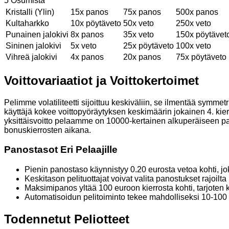
5 Osumista
Kristalli (Ylin)
15x panos
75x panos
500x panos
Kultaharkko
10x pöytäveto
50x veto
250x veto
Punainen jalokivi
8x panos
35x veto
150x pöytävet
Sininen jalokivi
5x veto
25x pöytäveto
100x veto
Vihreä jalokivi
4x panos
20x panos
75x pöytäveto
Voittovariaatiot ja Voittokertoimet
Pelimme volatiliteetti sijoittuu keskiväliin, se ilmentää symmetr
käyttäjä kokee voittopyöräytyksen keskimäärin jokainen 4. kierr
yksittäisvoitto pelaamme on 10000-kertainen alkuperäiseen pa
bonuskierrosten aikana.
Panostasot Eri Pelaajille
Pienin panostaso käynnistyy 0.20 eurosta vetoa kohti, joka
Keskitason pelituottajat voivat valita panostukset rajoil
Maksimipanos yltää 100 euroon kierrosta kohti, tarjoten 
Automatisoidun pelitoiminto tekee mahdolliseksi 10-100 k
Todennetut Peliotteet