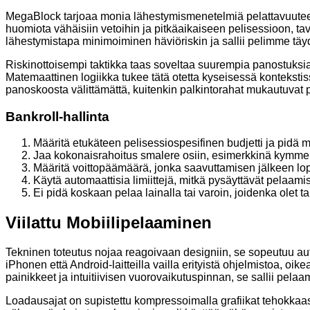
MegaBlock tarjoaa monia lähestymismenetelmiä pelattavuuteen 
huomiota vähäisiin vetoihin ja pitkäaikaiseen pelisessioon, ta
lähestymistapa minimoiminen häviöriskin ja sallii pelimme täy
Riskinottoisempi taktikka taas soveltaa suurempia panostuksia 
Matemaattinen logiikka tukee tätä otetta kyseisessä konteks
panoskoosta välittämättä, kuitenkin palkintorahat mukautuva
Bankroll-hallinta
Määritä etukäteen pelisessiospesifinen budjetti ja pidä m
Jaa kokonaisrahoitus smalere osiin, esimerkkinä kymmene
Määritä voittopäämäärä, jonka saavuttamisen jälkeen lope
Käytä automaattisia limiittejä, mitkä pysäyttävät pelaami
Ei pidä koskaan pelaa lainalla tai varoin, joidenka olet t
Viilattu Mobiilipelaaminen
Tekninen toteutus nojaa reagoivaan designiin, se sopeutuu a
iPhonen että Android-laitteilla vailla erityistä ohjelmistoa, o
painikkeet ja intuitiivisen vuorovaikutuspinnan, se sallii pela
Loadausajat on supistettu kompressoimalla grafiikat tehokkaas