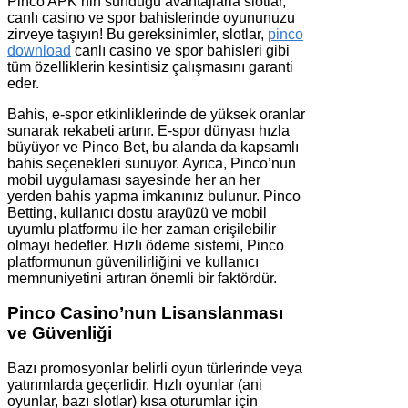
Pinco APK’nin sunduğu avantajlarla slotlar,
canlı casino ve spor bahislerinde oyununuzu
zirveye taşıyın! Bu gereksinimler, slotlar,
pinco
download
canlı casino ve spor bahisleri gibi
tüm özelliklerin kesintisiz çalışmasını garanti
eder.
Bahis, e-spor etkinliklerinde de yüksek oranlar
sunarak rekabeti artırır. E-spor dünyası hızla
büyüyor ve Pinco Bet, bu alanda da kapsamlı
bahis seçenekleri sunuyor. Ayrıca, Pinco’nun
mobil uygulaması sayesinde her an her
yerden bahis yapma imkanınız bulunur. Pinco
Betting, kullanıcı dostu arayüzü ve mobil
uyumlu platformu ile her zaman erişilebilir
olmayı hedefler. Hızlı ödeme sistemi, Pinco
platformunun güvenilirliğini ve kullanıcı
memnuniyetini artıran önemli bir faktördür.
Pinco Casino’nun Lisanslanması
ve Güvenliği
Bazı promosyonlar belirli oyun türlerinde veya
yatırımlarda geçerlidir. Hızlı oyunlar (ani
oyunlar, bazı slotlar) kısa oturumlar için