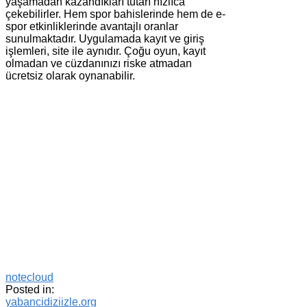
yaşamadan kazandıkları tutarı hızlıca
çekebilirler. Hem spor bahislerinde hem de e-
spor etkinliklerinde avantajlı oranlar
sunulmaktadır. Uygulamada kayıt ve giriş
işlemleri, site ile aynıdır. Çoğu oyun, kayıt
olmadan ve cüzdanınızı riske atmadan
ücretsiz olarak oynanabilir.
notecloud
Posted in:
yabancidiziizle.org