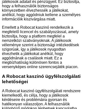
játékosok adatait és pénzügyeit. Ez biztosítja,
hogy a felhasználók biztonságos
környezetben élvezhessék a játékokat,
anélkül, hogy aggódniuk kellene a személyes
információik kiszivárgása miatt.
Emellett a Robocat kaszinó rendelkezik a
megfelelő licencel és szabályozással, amely
biztosítja, hogy a platform megfelel a
nemzetközi szabványoknak. A játékosok
véleménye szerint a biztonsági intézkedések
szigorúak, így a játékosok nyugodtan
élvezhetik a játékokat anélkül, hogy
aggódnának a csalások miatt. Ez a
megbízhatóság különösen fontos a
versenyképes online szerencsejáték piacon.
A Robocat kaszinó ügyfélszolgálati
lehetőségei
A Robocat kaszinó ügyfélszolgálati rendszere
kiemelkedő, és célja, hogy a játékosok
kérdéseire és problémáira gyorsan és
hatékonyan válaszoljon. A felhasználók
különböző módokon léphetnek kapcsolatba