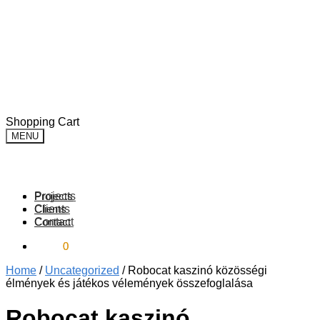
Skip
Skip
Shopping Cart
to
to
MENU
navigation
content
Projects
Projects
Clients
Clients
Contact
Contact
$
$
0.00
0.00
0
0
Home
/
Uncategorized
/
Robocat kaszinó közösségi
élmények és játékos vélemények összefoglalása
Robocat kaszinó