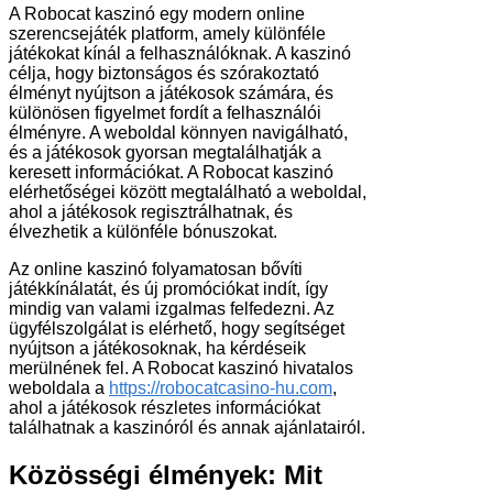
A Robocat kaszinó egy modern online
szerencsejáték platform, amely különféle
játékokat kínál a felhasználóknak. A kaszinó
célja, hogy biztonságos és szórakoztató
élményt nyújtson a játékosok számára, és
különösen figyelmet fordít a felhasználói
élményre. A weboldal könnyen navigálható,
és a játékosok gyorsan megtalálhatják a
keresett információkat. A Robocat kaszinó
elérhetőségei között megtalálható a weboldal,
ahol a játékosok regisztrálhatnak, és
élvezhetik a különféle bónuszokat.
Az online kaszinó folyamatosan bővíti
játékkínálatát, és új promóciókat indít, így
mindig van valami izgalmas felfedezni. Az
ügyfélszolgálat is elérhető, hogy segítséget
nyújtson a játékosoknak, ha kérdéseik
merülnének fel. A Robocat kaszinó hivatalos
weboldala a
https://robocatcasino-hu.com
,
ahol a játékosok részletes információkat
találhatnak a kaszinóról és annak ajánlatairól.
Közösségi élmények: Mit