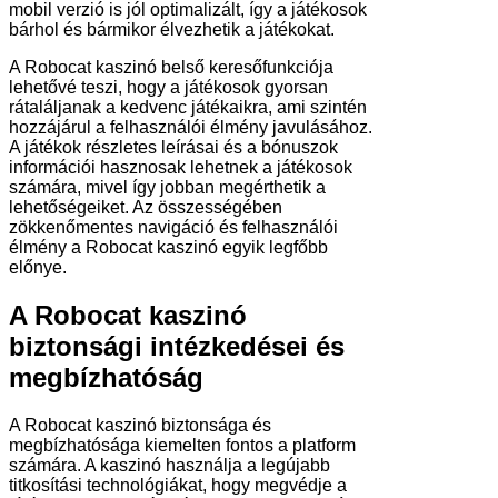
mobil verzió is jól optimalizált, így a játékosok
bárhol és bármikor élvezhetik a játékokat.
A Robocat kaszinó belső keresőfunkciója
lehetővé teszi, hogy a játékosok gyorsan
rátaláljanak a kedvenc játékaikra, ami szintén
hozzájárul a felhasználói élmény javulásához.
A játékok részletes leírásai és a bónuszok
információi hasznosak lehetnek a játékosok
számára, mivel így jobban megérthetik a
lehetőségeiket. Az összességében
zökkenőmentes navigáció és felhasználói
élmény a Robocat kaszinó egyik legfőbb
előnye.
A Robocat kaszinó
biztonsági intézkedései és
megbízhatóság
A Robocat kaszinó biztonsága és
megbízhatósága kiemelten fontos a platform
számára. A kaszinó használja a legújabb
titkosítási technológiákat, hogy megvédje a