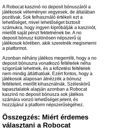
A Robocat kaszinó no deposit bónuszáról a
játékosok véleményei vegyesek, de általában
pozitívak. Sok felhasználó értékeli ezt a
lehetőséget, mivel lehetőséget biztosít
számukra, hogy ingyen kipróbálják a kaszinót,
mielőtt saját pénzt fektetnének be. A no
deposit bónusz különösen népszerű új
játékosok körében, akik szeretnék megismerni
a platformot.
Azonban néhány játékos megemlíti, hogy a no
deposit bónuszra vonatkozó feltételek néha
szigorúak lehetnek, és a kifizetési feltételek
nem mindig átláthatóak. Ezért fontos, hogy a
játékosok alaposan átnézzék a bónusz
feltételeit, mielőtt kihasználnák. Széleskörű
tapasztalatok alapján azonban a Robocat
kaszinó no deposit bónusza sok játékos
számára vonzó lehetőséget jelent, és
hozzájárul a platform népszerűségéhez.
Összegzés: Miért érdemes
választani a Robocat