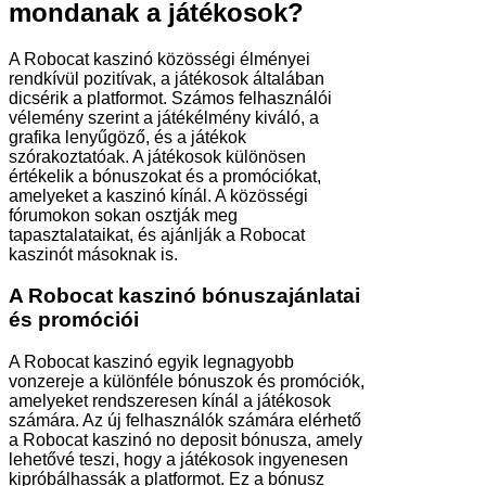
mondanak a játékosok?
A Robocat kaszinó közösségi élményei
rendkívül pozitívak, a játékosok általában
dicsérik a platformot. Számos felhasználói
vélemény szerint a játékélmény kiváló, a
grafika lenyűgöző, és a játékok
szórakoztatóak. A játékosok különösen
értékelik a bónuszokat és a promóciókat,
amelyeket a kaszinó kínál. A közösségi
fórumokon sokan osztják meg
tapasztalataikat, és ajánlják a Robocat
kaszinót másoknak is.
A Robocat kaszinó bónuszajánlatai
és promóciói
A Robocat kaszinó egyik legnagyobb
vonzereje a különféle bónuszok és promóciók,
amelyeket rendszeresen kínál a játékosok
számára. Az új felhasználók számára elérhető
a Robocat kaszinó no deposit bónusza, amely
lehetővé teszi, hogy a játékosok ingyenesen
kipróbálhassák a platformot. Ez a bónusz